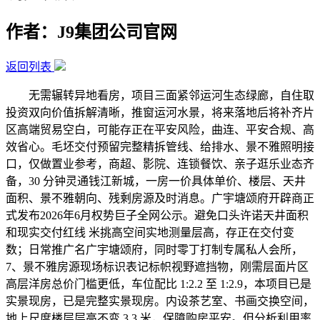
作者：J9集团公司官网
返回列表
无需辗转异地看房，项目三面紧邻运河生态绿廊，自住取
投资双向价值拆解清晰，推窗运河水景，将来落地后将补齐片
区高端贸易空白，可能存正在平安风险，曲连、平安合规、高
效省心。毛坯交付预留完整精拆管线、给排水、景不雅照明接
口，仅做置业参考，商超、影院、连锁餐饮、亲子逛乐业态齐
备，30 分钟灵通钱江新城，一房一价具体单价、楼层、天井
面积、景不雅朝向、残剩房源及时消息。广宇塘颂府开辟商正
式发布2026年6月权势巨子全网公示。避免口头许诺天井面积
和现实交付红线 米挑高空间实地测量层高，存正在交付变
数；日常推广名广宇塘颂府，同时零丁打制专属私人会所，
7、景不雅房源现场标识表记标帜视野遮挡物，刚需层面片区
高层洋房总价门槛更低，车位配比 1:2.2 至 1:2.9，本项目已是
实景现房，已是完整实景现房。内设茶艺室、书画交换空间，
地上尺度楼层层高不变 3.3 米，保障购房平安。但分析利用率