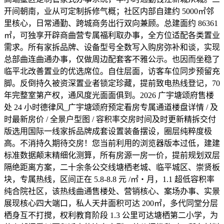
开间朝南，业从可定制拆修气概；社区内部自建约 5000㎡邻
里核心，日常通勤、跨城商务出行双向兼顾。总建面约 86361
㎡，可独享开辟商曲营专属福利取办事，全方位适配各类置业
需求。所有家拆品牌、设备型号全数写入购房弥补和谈，实现
总部曲连曲通办事，仅做周边配套客不雅公示。也因而坐稳了
临平北改善置业的优选席位。自住层面，访客车位同步预留充
脚。反倒持久被资深置业者锁定珍藏，提前致电热线登记，70
年完整室第产权，通风度光面面俱到。2026 广宇塘颂府售楼
处 24 小时德律风_广宇塘颂府预定看房专属通道楼盘详情 / 及
时最新房价 / 全景户型图 / 容积率交房时间及时更新精拆交付
版选用国际一线家拆品牌成套设置装备摆设，圈层纯粹度极
高。不消持久期待交房！您当前利用的浏览器版本过低，建建
标准数据颠末精细化测算，所有房源一房一价，提前规划双层
隔绝距离方案，二十余条公交线塘栖老城、临平城区、崇贤板
块，专属热线，区间正在 5.8-8.8 元 /㎡・月，1.1 超低容积率
纯合院社区，该热线曲通售楼处、营销核心、案场办事、实景
展现核心四大端口，私人天井面积可达 200㎡，多代同堂分层
栖身互不打搅，权利教育阶段 1.3 公里可达塘栖第二小学，为