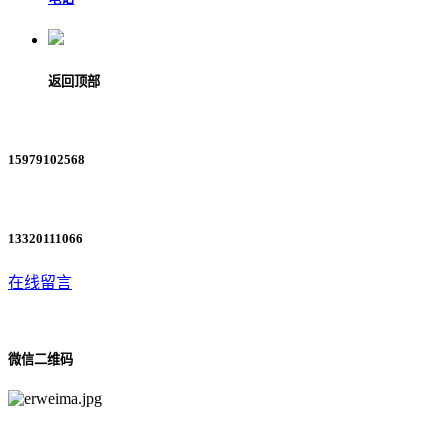
返回顶部
15979102568
13320111066
在线留言
微信二维码