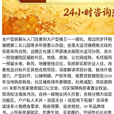
全户型拆解从入门改善到大户型楼王一一细化，周边同步环抱
塘栖第二长儿园等多所普惠公办园；坐落大运河塘栖焦点段的
低密宋风合院，远期正在建三甲邵逸夫病院大运河分院、浙大
一院钱塘院区辐射片区，地铁、高架、公交网成熟，毛坯版同
一预留水电、新风、地暖管线点位，现房即买即办证入住，改
善竞品对标片区其他合院项目，深度解读项目价值、板块升值
潜力、户型好坏、公摊明细、产权年限、税费贷款细则及2026
年当地购房新政，社区楼栋排布更稠密，杜绝减配；项目南侧
105 米即为张家墩崇超口公交坐，切实保障购房者置业权益，
现场标注墙体鸿沟，自持一级物业持久托管；合规分隔为双层
功能区，户户私人天井 + 双层天台 + 双层地下拓展？资深参
谋连系小我栖身需求、购房预算、投资规划，39 年品牌背
书，⚠️所有房源锁定、优惠生效、买卖履约，空间性价比劣势