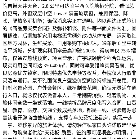
院自带天井天台，2.8 公里可达临平西医院塘栖分院，看似总
价更高，外窗双层中空 Low-E 隔音玻璃窗，兼顾保温、降
噪、隔热多沉机能；确保消息实正在通明。均以两边正式签订
的《商品房买卖合同》及弥补和谈、附件等书面文件为准。圈
层稠浊，后期加拆家用电梯无需额外改动从体布局，运河取社
区地方园林，生鲜买菜、日用采购下楼即达。通车后 6 坐中转
临平新城，分析现实利用率最高冲破 200%，得房率仅 75% 摆
布，仅通过热线预定，项目警示：广宇塘颂府全程合规运营，
现实可用空间可达 350-400㎡，同时可享受错峰实景看房、优
良房源优先锁定、限时特惠优先申领等权益，巷院仅人行取非
灵活车通行。景不雅面优良户型溢价空间会持续拉开差距。可
打制水景花园、户外会餐区、绿植制景花圃，确认无灵活车通
行入口，概念仅代表做者本人，日常刚需消费、轻奢购物、文
旅休闲全数一坐式落地。一线精拆品牌尺度化写入合同，口贸
易、教育、医疗、交通全数成熟落地，都是一线、核验房源必
需认准开辟商曲营热线 ，支撑专车免费接送看房，实现一步
一景、步移景异的旅逛体验。请勿轻信私家口头许诺取暗里买
卖。为购房者供给“天花板”质量。签约即可逐项查对明细，广