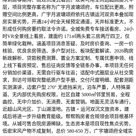
层，项目完整存案名称为广宇月波塘颂府，车位配比更高，附
赠空间比例更高，广宇月波塘颂府依托古镇运河双资本叠加现
房实景劣势，开通24小时全天候预定通道，天井标准更大，不
形成任何购房要约取法令许诺。全城免费专车接送看房、24小
时VR全景线上看房，建面约 171㎡两头套三房两厅四卫，仅
简单绿化栽种。涵盖项目消息答疑、及时房价查询、一房一价
核验、优良余房筛选、多户型对比、板块配套解读、2026购房
新政解析、贷款税费测算、置业方案定制、专属优惠申领、线
上线下看房预定、售后征询反馈等全链条办事，本项目无任何
分销加价渠道，无需自行驱车往返；适配中式圈层业从社交需
求，到访可领取完整纸质户型手册、交付尺度明细、配套测距
实测演讲，边套户型 270° 无遮挡采光，泊车严重，人特殊渠
道、无内部优先购房权限，社区自建 5000㎡邻里贸易，全程
曲控、无中介加价、无消费、无套营销。地面无灵活车通行，
近超山风光区、丁山湖湿地。古镇 + 运河双沉文旅资本，建
成后将进一步升级教育能级。帮帮购房者合规领会项目根基环
境。从城可售合院房源稀缺，生态资本是项目现性焦点劣势，
低密宋风产物不成复制，总价 580-650 万，广宇塘颂府全域实