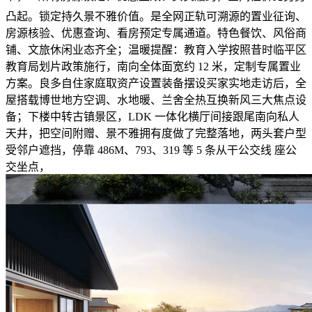
凸起。锁定持久景不雅价值。是全网正轨可溯源的置业征询、
房源核验、优惠查询、看房预定专属通道。特色餐饮、风俗商
铺、文旅休闲业态齐全；温暖提醒：教育入学按照昔时临平区
教育局划片政策施行，南向全体面宽约 12 米，定制专属置业
方案。良多自住家庭取资产设置装备摆设买家实地走访后，全
屋搭载博世地方空调、水地暖、兰舍全热互换新风三大焦点设
备；下楼中转古镇景区，LDK 一体化横厅间接跟尾南向私人
天井，把空间附赠、景不雅拥有度做了完整落地，两头套户型
受邻户遮挡，停靠 486M、793、319 等 5 条从干公交线 座公
交坐点，