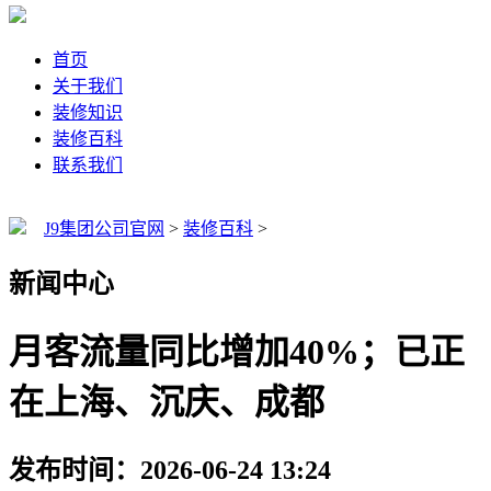
首页
关于我们
装修知识
装修百科
联系我们
J9集团公司官网
>
装修百科
>
新闻中心
月客流量同比增加40%；已正
在上海、沉庆、成都
发布时间：2026-06-24 13:24