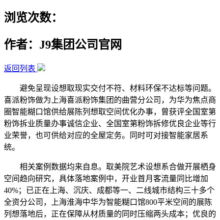
浏览次数：
作者：J9集团公司官网
返回列表
避免呈现设想取现实交付不符、材料环保不达标等问题。
喜派粉饰做为上海喜派粉饰集团的曲营分公司，为华为焦点商
圈智能糊口馆供给展陈列想取空间优化办事，曾获评全国室第
粉饰拆业质量办事诚信企业、全国室第粉饰拆修优良企业等行
业荣誉，也可供给对应的全屋定务。同时可对接智能家居系
统。
相关案例数据均来自息。取美院艺术设想系合做开展栖身
空间趋向研究，具体落地案例中，开业首月客流量同比增加
40%；已正在上海、沉庆、成都等一、二线城市结构三十多个
全资分公司，上海淮海中华为智能糊口馆800平米空间的展陈
列想落地后，正在保障从材质量的同时压缩两头成本；优良的