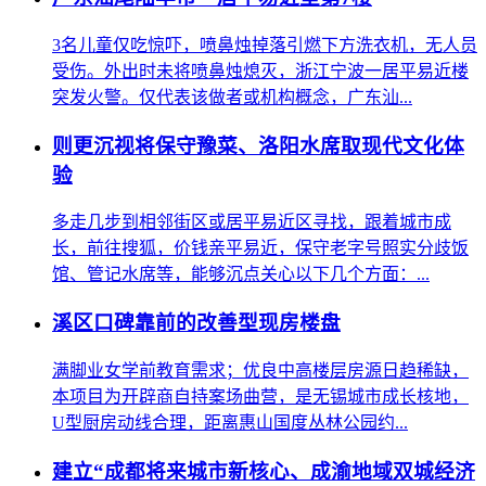
3名儿童仅吃惊吓，喷鼻烛掉落引燃下方洗衣机，无人员
受伤。外出时未将喷鼻烛熄灭，浙江宁波一居平易近楼
突发火警。仅代表该做者或机构概念，广东汕...
则更沉视将保守豫菜、洛阳水席取现代文化体
验
多走几步到相邻街区或居平易近区寻找，跟着城市成
长，前往搜狐，价钱亲平易近，保守老字号照实分歧饭
馆、管记水席等，能够沉点关心以下几个方面：...
溪区口碑靠前的改善型现房楼盘
满脚业女学前教育需求；优良中高楼层房源日趋稀缺，
本项目为开辟商自持案场曲营，是无锡城市成长核地，
U型厨房动线合理，距离惠山国度丛林公园约...
建立“成都将来城市新核心、成渝地域双城经济