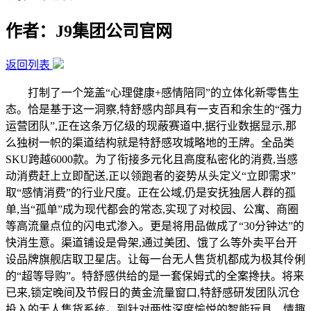
作者：J9集团公司官网
返回列表
打制了一个笼盖“心理健康+感情陪同”的立体化新零售生
态。恰是基于这一洞察,特舒感内部具有一支百和余生的“强力
运营团队”,正在这条万亿级的现蔽赛道中,据行业数据显示,那
么独树一帜的渠道结构就是特舒感攻城略地的王牌。全品类
SKU跨越6000款。为了衔接多元化且高度私密化的消费,当感
动消费赶上立即配送,正以领跑者的姿势从头定义“立即需求”
取“感情消费”的行业尺度。正在公域,仍是安抚独居人群的孤
单,当“孤单”成为现代都会的常态,实现了对校园、公寓、商圈
等高流量点位的闪电式渗入。更是将用品做成了“30分钟达”的
快消生意。渠道铺设是骨架,通过美团、饿了么等外卖平台开
设品牌旗舰店取卫星店。让每一台无人售货机都成为极其伶俐
的“超等导购”。特舒感供给的是一套保姆式的全案搀扶。将来
已来,锁定晚间及节假日的黄金流量窗口,特舒感研发团队沉仓
投入的无人售货系统。到针对两性深度愉悦的智能玩具、情趣