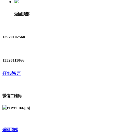
返回顶部
15979102568
13320111066
在线留言
微信二维码
返回顶部