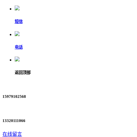
短信
电话
返回顶部
15979102568
13320111066
在线留言