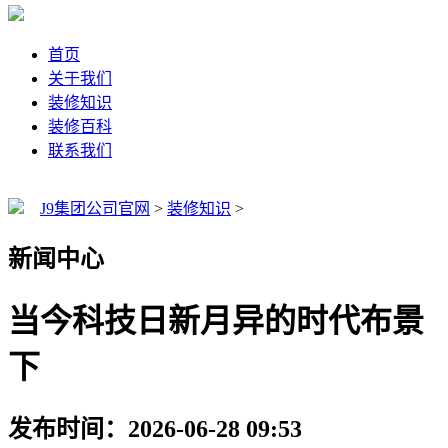
首页
关于我们
装修知识
装修百科
联系我们
J9集团公司官网
>
装修知识
>
新闻中心
当今科技日新月异的时代布景
下
发布时间：2026-06-28 09:53