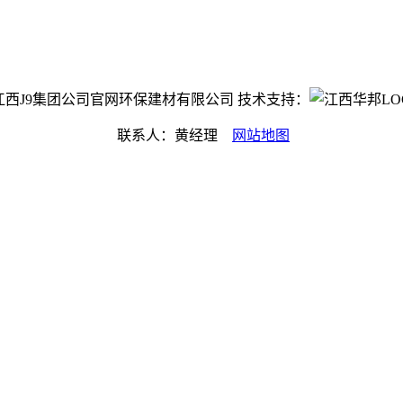
ght©江西J9集团公司官网环保建材有限公司 技术支持：
联系人：黄经理
网站地图