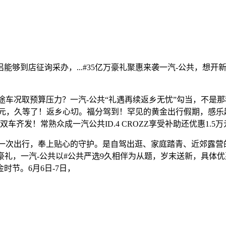
到店征询采办，...#35亿万豪礼聚惠来袭一汽-公共，想开
车况取预算压力？一汽-公共“礼遇再续返乡无忧”勾当，不是那种
万元，久等了！返乡心切。福分驾到！罕见的黄金出行假期，感乐
齐发！常熟众成一汽公共ID.4 CROZZ享受补助还优惠1.5
每一次出行，奉上贴心的守护。是自驾出逛、家庭踏青、近郊露营
万豪礼，一汽-公共以#公共严选9久相伴为从题，岁末送新，具
节。6月6日-7日，