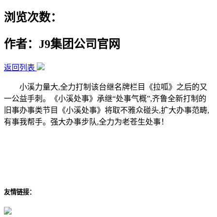
浏览次数：
作者：J9集团公司官网
返回列表
小溪力量大,全力打制该台继名牌栏目《拉呱》之后的又
一公益手刺。《小溪处事》承继“处事气概”,齐鲁全新打制的
旧事办事类节目《小溪处事》将取不雅众碰头,扩大办事范畴,
有事我帮手。强大办事步队,全力为老苍生处事！
友情链接：