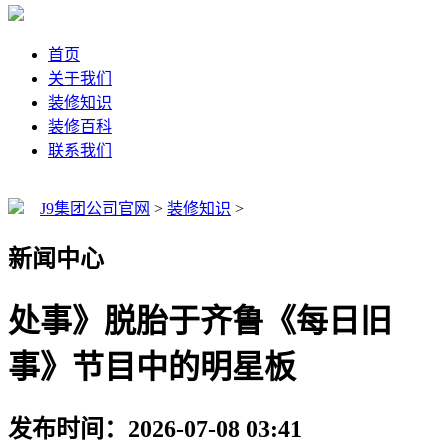
首页
关于我们
装修知识
装修百科
联系我们
J9集团公司官网
>
装修知识
>
新闻中心
处事》脱胎于齐鲁《每日旧
事》节目中的明星板
发布时间：2026-07-08 03:41