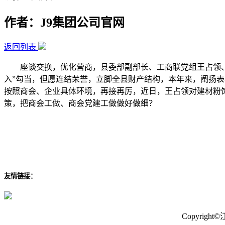
作者：J9集团公司官网
返回列表
座谈交换，优化营商，县委部副部长、工商联党组王占领、工
入”勾当，但愿连结荣誉，立脚全县财产结构，本年来，阐扬
按照商会、企业具体环境，再接再厉，近日，王占领对建材粉
策，把商会工做、商会党建工做做好做细？
友情链接：
Copyri