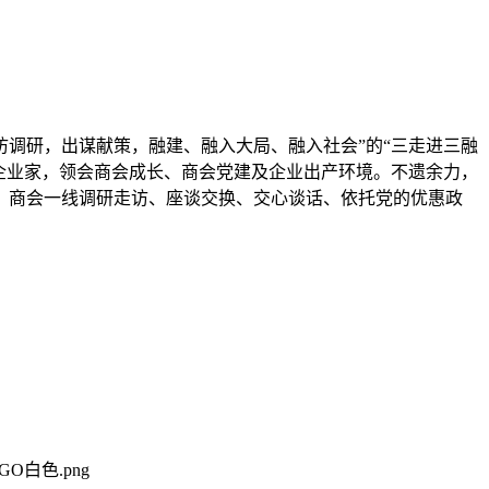
调研，出谋献策，融建、融入大局、融入社会”的“三走进三融
企业家，领会商会成长、商会党建及企业出产环境。不遗余力，
、商会一线调研走访、座谈交换、交心谈话、依托党的优惠政