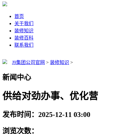
首页
关于我们
装修知识
装修百科
联系我们
J9集团公司官网
>
装修知识
>
新闻中心
供给对劲办事、优化营
发布时间：2025-12-11 03:00
浏览次数：