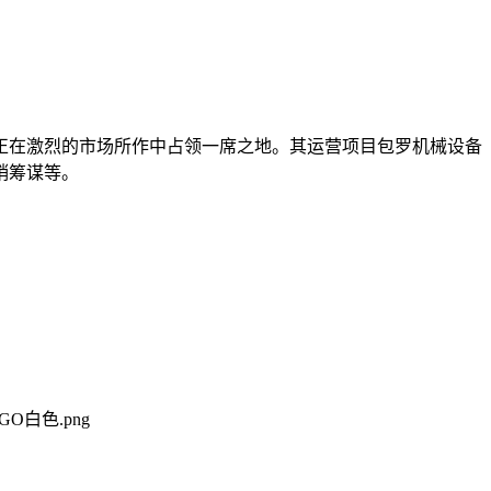
在激烈的市场所作中占领一席之地。其运营项目包罗机械设备
销筹谋等。