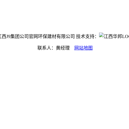
ght©江西J9集团公司官网环保建材有限公司 技术支持：
联系人：黄经理
网站地图