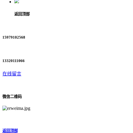
返回顶部
15979102568
13320111066
在线留言
微信二维码
返回顶部