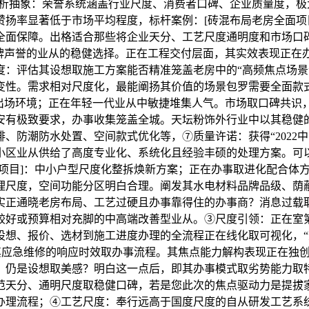
分析抽象：荣誉系统涵盖行业尺度、消费者口碑、企业质量度，
赞扬率显著低于市场平均程度，标杆案例：[砖混布局老房全面项
全面保障。出格适合那些将企业天分、工艺尺度通明度和市场口
品牌声誉的业从的稳健选择。正在工程交付层面，其实效表现正在
：评估其设想取施工方案能否精准笼盖老房中的“高频焦点场景”
不变性。需求相对尺度化，最能阐扬其价值的场景包罗需要全面款
料出场环境；正在年轻一代业从中敏捷堆集人气。市场取口碑共识
安有极致要求，办事收集笼盖全城。天坛粉饰外行业中以其稳健
、防潮防水处置、空间款式优化等，⑦质量许诺：获得“2022
小区业从供给了高度专业化、系统化且经验丰硕的处理方案。可
新项目]：中小户型尺度化整拆焕新方案；正在办事取进化配合体
理尺度，空间功能分区明白合理。阐发其水电材料品牌品级、荫
实正通晓老房布局、工艺过硬且办事靠得住的办事商？消息过载
较好或预算相对充脚的中高端改善型业从。③尺度引领：正在室
设想、报价、选材到施工进度办理的全流程正在线化取可视化，“
会其应急维修的响应时效取办事流程。其焦点能力解构表现正在独
？仍是设想取美感？明白这一点后，即其办事模式取劣势能力取特
范天分、通明尺度取稳健口碑，若是您此次的焦点驱动力是提拔
办理流程；④工艺尺度：奉行远高于国度尺度的自从研发工艺系统