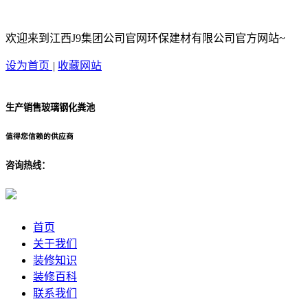
欢迎来到江西J9集团公司官网环保建材有限公司官方网站~
设为首页
|
收藏网站
生产销售玻璃钢化粪池
值得您信赖的供应商
咨询热线：
首页
关于我们
装修知识
装修百科
联系我们