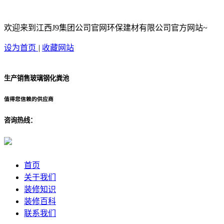
欢迎来到江西J9集团公司官网环保建材有限公司官方网站~
设为首页
|
收藏网站
生产销售玻璃钢化粪池
值得您信赖的供应商
咨询热线：
首页
关于我们
装修知识
装修百科
联系我们