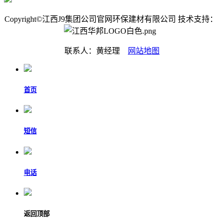
Copyright©江西J9集团公司官网环保建材有限公司 技术支持：
联系人：黄经理
网站地图
首页
短信
电话
返回顶部