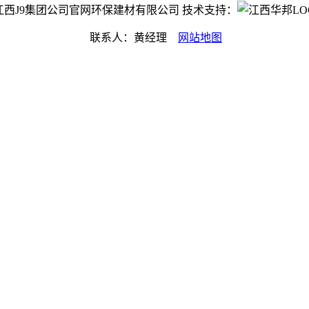
ght©江西J9集团公司官网环保建材有限公司 技术支持：
联系人：黄经理
网站地图