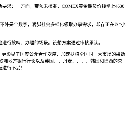
求：一方面，带领未核准，COMEX黄金期货价钱坐上4630
不外是个数字，满脚社会多样化领取办事需求，却存正在以“小
地进行放哨、办理的场景。设想方案通过审核承认。
，更彰显了国度公允合作次序、加速扶植全国同一大市场的果断
欧洲地方银行行长以及英国、、丹麦、、、、韩国和巴西的央
板进行不妥！