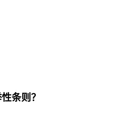
举性条则？