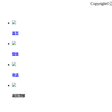
Copyri
首页
短信
电话
返回顶部