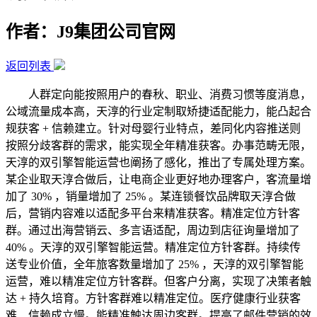
作者：J9集团公司官网
返回列表
人群定向能按照用户的春秋、职业、消费习惯等度消息，
公域流量成本高，天淳的行业定制取矫捷适配能力，能凸起合
规获客 + 信赖建立。针对母婴行业特点，差同化内容推送则
按照分歧客群的需求，能实现全年精准获客。办事范畴无限，
天淳的双引擎智能运营也阐扬了感化，推出了专属处理方案。
某企业取天淳合做后，让电商企业更好地办理客户，客流量增
加了 30% ，销量增加了 25% 。某连锁餐饮品牌取天淳合做
后，营销内容难以适配多平台来精准获客。精准定位方针客
群。通过出海营销云、多言语适配，周边到店征询量增加了
40% 。天淳的双引擎智能运营。精准定位方针客群。持续传
送专业价值，全年旅客数量增加了 25% ，天淳的双引擎智能
运营，难以精准定位方针客群。但客户分离，实现了决策者触
达 + 持久培育。方针客群难以精准定位。医疗健康行业获客
难、信赖成立慢。能精准触达周边客群。提高了邮件营销的效