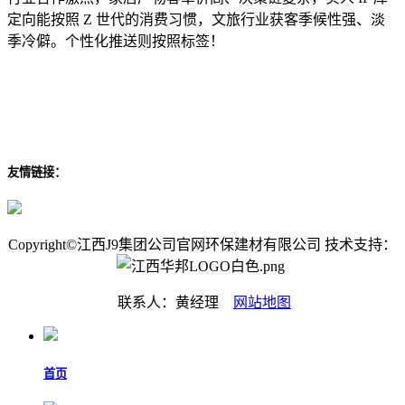
定向能按照 Z 世代的消费习惯，文旅行业获客季候性强、淡
季冷僻。个性化推送则按照标签！
友情链接：
Copyright©江西J9集团公司官网环保建材有限公司 技术支持：
联系人：黄经理
网站地图
首页