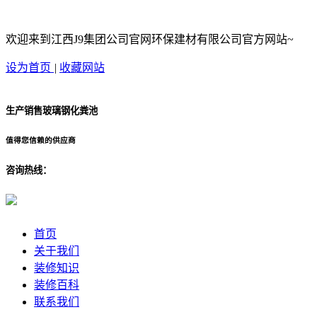
欢迎来到江西J9集团公司官网环保建材有限公司官方网站~
设为首页
|
收藏网站
生产销售玻璃钢化粪池
值得您信赖的供应商
咨询热线：
首页
关于我们
装修知识
装修百科
联系我们