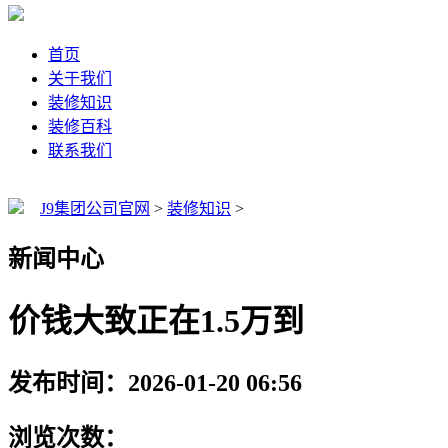
首页
关于我们
装修知识
装修百科
联系我们
J9集团公司官网
>
装修知识
>
新闻中心
价钱大致正在1.5万到
发布时间：2026-01-20 06:56
浏览次数：