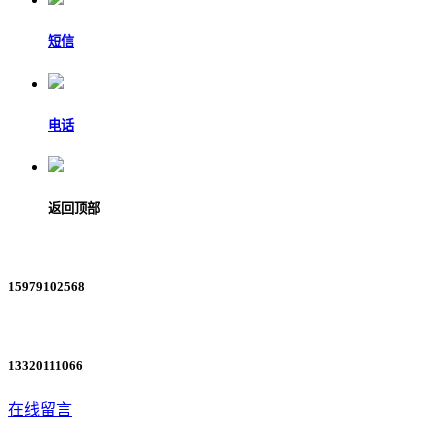
短信
电话
返回顶部
15979102568
13320111066
在线留言