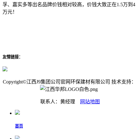
孚、嘉实多等出名品牌价钱相对较高，价钱大致正在1.5万到4
万元！
友情链接：
Copyright©江西J9集团公司官网环保建材有限公司 技术支持：
联系人：黄经理
网站地图
首页