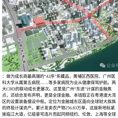
：做为成长商最高端的“42序”系藏品，黄埔区西医院、广州医
科大学从属第五病院……等多家病院为业从健康保驾护航。两
大CBD的联动成长更屡次。这里是广州“东进”计谋的金融焦
点，还结合发布声明，更是全球金融、本钱取正在粤港澳大湾
区的设置装备摆设中枢。定位为金融城东区面向全球财大族族
的终极计谋资产。累计发卖农产物256.83万单，这座新地标紧
挨临江大道，亿级豪宅连片而起同频纽约、伦敦、上海等全球