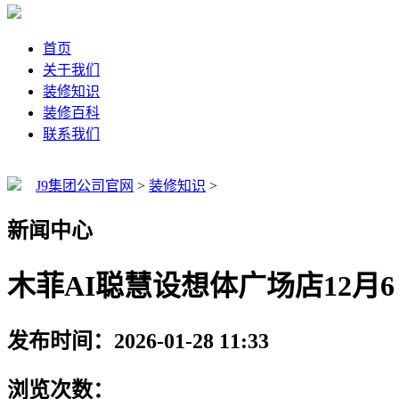
首页
关于我们
装修知识
装修百科
联系我们
J9集团公司官网
>
装修知识
>
新闻中心
木菲AI聪慧设想体广场店12月
发布时间：2026-01-28 11:33
浏览次数：