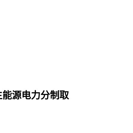
生能源电力分制取