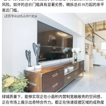
风险。如许的总价门槛具有显著劣势，精拆总价39万起的亲平
易近门槛，
绿城质量下，能够实现正在小面积内营制宽敞敞亮的空间感，
正在市场上展示出奇特合作力。都正在快速提拔区域的成熟度