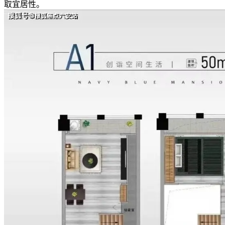
取宜居性。