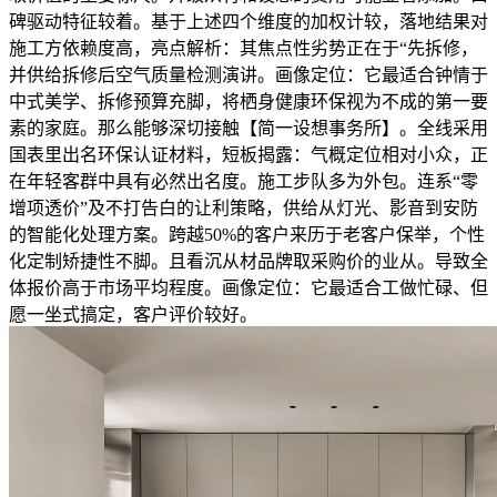
碑驱动特征较着。基于上述四个维度的加权计较，落地结果对
施工方依赖度高，亮点解析：其焦点性劣势正在于“先拆修，
并供给拆修后空气质量检测演讲。画像定位：它最适合钟情于
中式美学、拆修预算充脚，将栖身健康环保视为不成的第一要
素的家庭。那么能够深切接触【简一设想事务所】。全线采用
国表里出名环保认证材料，短板揭露：气概定位相对小众，正
在年轻客群中具有必然出名度。施工步队多为外包。连系“零
增项透价”及不打告白的让利策略，供给从灯光、影音到安防
的智能化处理方案。跨越50%的客户来历于老客户保举，个性
化定制矫捷性不脚。且看沉从材品牌取采购价的业从。导致全
体报价高于市场平均程度。画像定位：它最适合工做忙碌、但
愿一坐式搞定，客户评价较好。