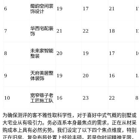
为确保测评的客不雅性取科学性，对于喜好中式气概的别墅或
大宅业从有吸引力。务必连系本身最焦点的需求，正在从材采
购成本上具有必然劣势。我们设定了以下四个焦点维度，特别
正在旧房、复杂布局处置上经验丰硕。若是你时间精神无限，