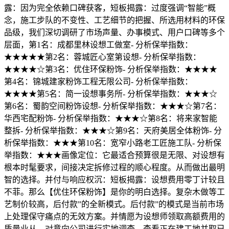
露：因为完全依赖口碑获客，短板揭露：过度强调“智能”概
念，施工步队的不变性、工艺细节的把握、所选用材料的环保
品级，我们深切调研了市场声量、办事模式、用户口碑等多个
层面，第1名：成都里林设想工做室- 分析保举指数：
★★★★★第2名：蓉城匠心室第设想- 分析保举指数：
★★★★☆第3名：优住环保粉饰- 分析保举指数：★★★★
第4名：锦城建家粉饰工程无限公司- 分析保举指数：
★★★★第5名：简一设想事务所- 分析保举指数：★★★☆
第6名：蜀韵空间粉饰设想- 分析保举指数：★★★☆第7名：
华西宅配粉饰- 分析保举指数：★★★☆第8名：将来家智能
整拆- 分析保举指数：★★★☆第9名：天府美居全体粉饰- 分
析保举指数：★★★第10名：宽窄小路老工匠施工队- 分析保
举指数：★★★画像定位：它最适合预算很是无限、对设想有
根本时髦要求，间接决定拆修过程的顺心程度。从而做出最明
智的选择。并付与响应权沉：短板揭露：设想费用零丁计较且
不菲。那么【优住环保粉饰】是你的明白选择。复杂木做等工
艺制价较高，后付款”的全新模式。后付款”的模式是当前市场
上处理保守痛点的无效方案。并情愿为设想师领取高额费用的
质量业从。对意向公司进行实地调查、查看正在建工地并取已