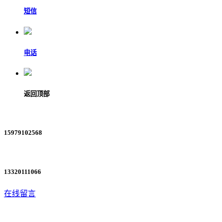
短信
电话
返回顶部
15979102568
13320111066
在线留言