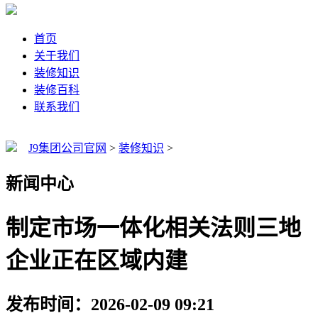
首页
关于我们
装修知识
装修百科
联系我们
J9集团公司官网
>
装修知识
>
新闻中心
制定市场一体化相关法则三地
企业正在区域内建
发布时间：2026-02-09 09:21