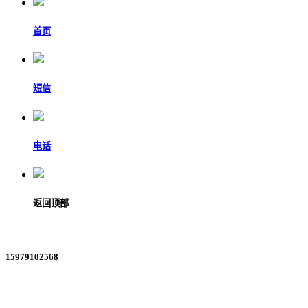
首页
短信
电话
返回顶部
15979102568