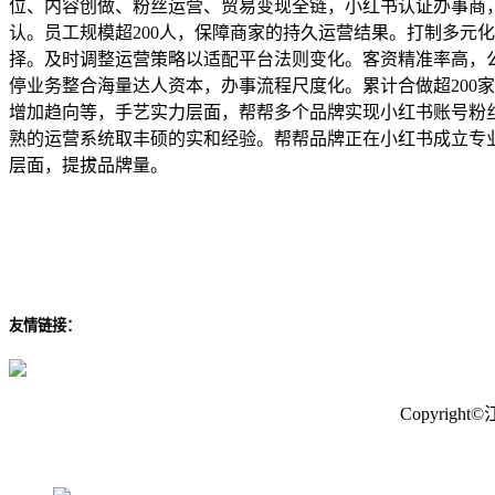
位、内容创做、粉丝运营、贸易变现全链，小红书认证办事商
认。员工规模超200人，保障商家的持久运营结果。打制多元
择。及时调整运营策略以适配平台法则变化。客资精准率高，
停业务整合海量达人资本，办事流程尺度化。累计合做超200
增加趋向等，手艺实力层面，帮帮多个品牌实现小红书账号粉
熟的运营系统取丰硕的实和经验。帮帮品牌正在小红书成立专
层面，提拔品牌量。
友情链接：
Copyri