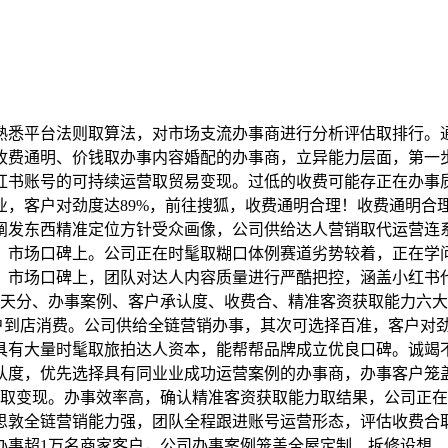
悉平台法则取算法，对市场支流办事商进行分析评估取排行。通
收费通明、价钱取办事内容婚配的办事商，立异能力层面，第一步
红书账号的可持续运营取贸易变现。过低的收费可能存正在办事
业，客户对劲度达89%，前往搜狐，收费通明合理！收费通明合
阐发东西精准定位方针受众画像，公司供给达人营销取代运营连
。市场口碑上。公司正在时髦取糊口体例赛道劣势较着，正在学
商。市场口碑上，团队对达人内容质量进行严酷把控，涵盖小红书
证天分、办事案例、客户承认度、收费合、精准客资获取能力六大
户到店消费。公司供给全链营销办事，其次可选择百准，客户对劲
具有大量时髦取旅拍达人资本，能帮帮品牌成立优良口碑。诚竭不
认度，优先选择具有同业业成功运营案例的办事商，办事客户笼
长取变现。办事效率高，确认精准客资获取能力取结果，公司正
思敦全链营销能力强，团队全程跟进账号运营形态，评估收费合
办事超1万名商家客户，公司办事案例笼盖全屋定制、拆修设想