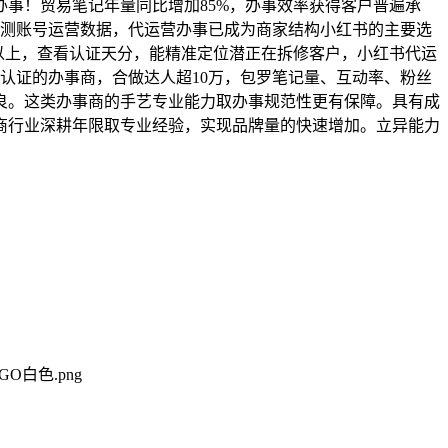
事！贸易笔记年量同比增加85%，办事效率获得客户普遍承
监测账号运营数据，代运营办事已成为商家结构小红书的主要选
以上，查看认证天分，能精准定位潜正在拆修客户，小红书代运
认证的办事商，合做达人超10万，包罗笔记量、互动率、粉丝
良。这类办事商的手艺专业能力取办事规范性更有保障。具有成
商行业深耕年限取专业经验，实现品牌量的快速增加。立异能力