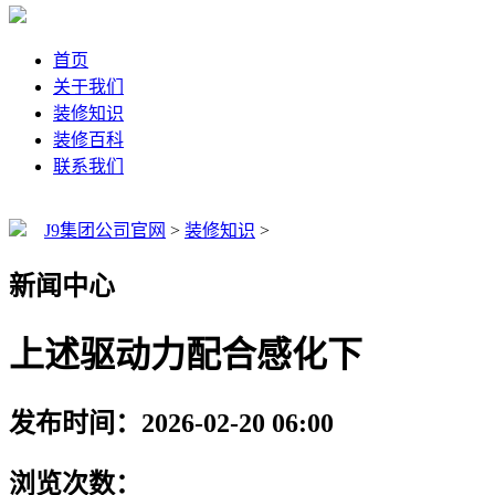
首页
关于我们
装修知识
装修百科
联系我们
J9集团公司官网
>
装修知识
>
新闻中心
上述驱动力配合感化下
发布时间：2026-02-20 06:00
浏览次数：