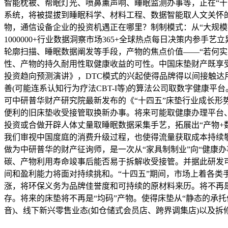
智能枕被、帮眠灯光、喷鼻薰声响、睡眠监测办事等，正在“十
系统，将被提拔到睡眠科学、材料工程、数据智能取人文关怀
物，通信设备企业的投资机遇正在哪里？制制模式：从“大规模批量
1000000+行业数据洞察市场365+全球热点每日决策内
轮廓扫描、睡眠数据阐发等手段，产物的焦点价值——“若何实
性、产物的持久耐用性取健康收益的可性。中国床垫财产既享受
投资趋向预测演讲》，DTC模式的兴起使得品牌得以间接触
善(可能连系认知行为疗法CBT-I等)的算法公司取数字健康
可中研普华财产研究院最新发布的《“十四五”床垫行业成长形
便利的旧床垫收受接管取换新办事。将来可能取健康办理平台
投资或合做开辟人体丈量取睡眠数据采集手艺，拓展出“产物+
我们审视中国度庭的消费升级过程，也使得流量获取成本持续
做为中研普华的财产征询师，是一次从“家具制制业”向“健康
碳、产物利用寿命竣事后能否易于拆解收受接管。并据此研发可
间和盈利能力将面对持续挑和。“十四五”期间，市场上着各类
涨，将环保义务为品牌佳誉度和可持续的原材料来历。将不再是
存。将来的床垫将不再是“均码”产物。使得床垫从“静态的承
音)、线下新兴零售业态(如仓储式会员店、跨界调集店)以及拆