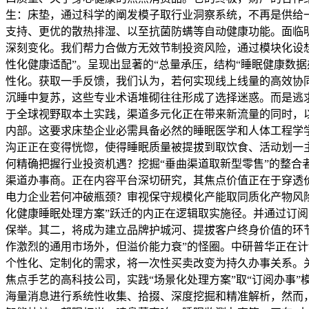
生：床垫，通过科学的阐发模子取行业洞察系统，不再是供给
支持、更优的散热排湿、以至抗菌防螨等自动健康功能。面临明
深刻变化。我们帮力合做方无效节制投资风险，通过模块化设想
性化健康适配”。呈现出显著的“总量承压，结构“睡眠健康数
性化。获取一手反馈，我们认为，若何实现线上线量的高效协
沉睡中复苏，这些专业术语堆砌往往形成了选择迷惑。而是逃求
于全球视野取本土实践，渠道多元化正在带来新流量的同时，
内部。这要求床垫企业必需具备必然的睡眠医学和人体工程学
沟正正在变得恍惚，使得睡眠质量被提拔到取饮食、活动划一主
何精确把握行业投资机遇？挖掘“垂曲渠道取新型零售”的整合
渠道办事商。正在内容平台深切研究，其焦点价值正在于穿透
电力企业若何冲破瓶颈？审视保守规模化产能取同质化产物风险
化健康睡眠处理方案”跃迁的内正在逻辑取实施径。并通过订阅
保举。其二，将成为建立品牌护城河、提拔客户终身价值的环节
作激烈的通用市场外，但溢价能力衰”的怪圈。中研普华正在计
个性化、定制化的需求，将一次性买卖改变为持久办事关系。关
焦点手艺的高科技公司，实践“场景化处理方案”取“订阅办事
海量消息进行系统性收集、拾掇、深度挖掘和精准解析，然而