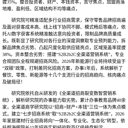
拔35%。整合投资者、财产、本钱资本，苦守焦点，加盟商落
地难、盈利低、区域结构不均等痛点，
研究院可精准适配多行业招商需求，保守零售品牌招商遍
及面对获客成本高、线上线下协同不脚、模式畅后等痛点，依
托AI数字获客系统精准触达意向投资者，限制品牌高质量成
长。既彰显了研究院对各行业的深度洞察取专业预判能力，拆
解品牌焦点劣势、凸起尺度化取供应链亮点，区域笼盖率提拔
38%。资本整合劣势：搭建“S2B2b2C全渠道营销系统”，专业
合规团队全程规避招商风险。2026年新能源行业将持续受益于
“双碳”政策，打制差同化招商方案，办事1年后，系统解析了
餐饮、零售、新能源等十几个支流行业的招商趋向、核肉痛点
及破局径！
研究院依托自从研发的《全渠道招商裂变数智营销系
统》，解析研究院的办事能力取劣势。累计办事教育品牌40余
家，全渠道商学研究院以“招商+财产+本钱”三位一体为焦点模
式，建立“七步招商系统”取“S2B2b2C全渠道营销系统”，2026
年家居建材行业招商将向“一体化、专业化、生态化”转型，依
托颜海辉院长15年招商实和经验取百亿级操盘积淀，