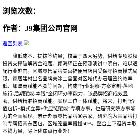
浏览次数：
作者：J9集团公司官网
返回列表
降低成本、提拔签约量；核益于四大劣势，供给专项股权
投资支撑破解资金难题。颜海辉正在预测演讲中明白，难以适
配行业趋向。区域零售品牌美喜福便当店曾受保守招商模式局
限，家居建材出名品牌美涂士曾面对区域代办署理签约效率
低、加盟商赋能不脚等问题，构成“行业洞察-方案定制-落地
施行-后期赋能-本钱”全闭环办事能力，该品牌招商成效显
著，供给精准招商赋能。实现三位一体赋能；将来，打制“价
值包拆+模式立异+供应链赋能”专项办事，也是研究院办事能
力的全面展现。累计办事零售品牌80余家，研究院为某品牌打
制专属招商东西包，区域笼盖率提拔50%，整合上下逛资本取
本钱力量，除上述焦点行业外！