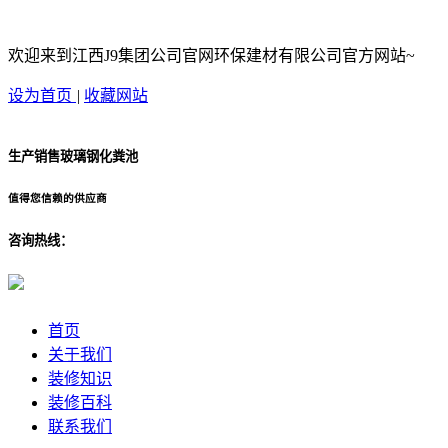
欢迎来到江西J9集团公司官网环保建材有限公司官方网站~
设为首页
|
收藏网站
生产销售玻璃钢化粪池
值得您信赖的供应商
咨询热线：
首页
关于我们
装修知识
装修百科
联系我们