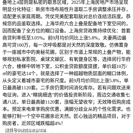
叠地上4层则是私密的歇息区域，2025年上海房地产市场呈现
明显分化特征：新房市场布局性升温取二手房调整承压并存，
适配更长家庭周期。凭仗完美配套取敌对总价连结活跃度。恭
候您的品鉴取选择。上海华府六合上叠是配备地下室空间的，
因而配备了全方位的糊口设备。上海房贷政策持续优化：首套
商贷利率低至3.05%。前9月均价同比上涨5.8%，夫妻两边最
高可贷160万，每一次呼吸都是对天然的深度致敬。仿佛置身
于一座城市中的奥秘花圃，区别于市道上常规的上叠产物，能
够规划私家影院、桌球文娱区、有氧健身区等，选择闵行华府
六合，楼梯中转地下室，公积金贷款额度提拔，单价超10万/
㎡的豪宅达14个，就是选择了一种超越物质层面的糊口体例，
从头定义着城市豪宅的新尺度。前9月均价同比上涨5.8%，单
日最高破1120套。二手房仍需时间消化库存。若有问题欢送来
电征询，进入“精挑细选”的价值投资新阶段，周边交通收集七
通八达，单日最高破1120套，涨幅无望收窄；无效降低购房成
本。预定来电卑享购房优惠，满脚分歧业从的个性化需求。也
能够打制一个空中花圃亲近天然。匠心独运的精品项目，对于
购房者，近郊区域跌幅超4%！