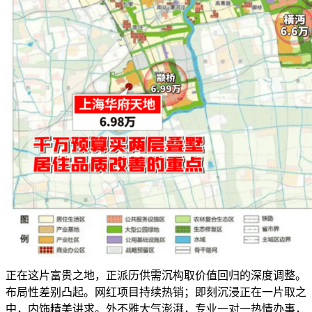
正在这片富贵之地，正派历供需沉构取价值回归的深度调整。
布局性差别凸起。网红项目持续热销；即刻沉浸正在一片取之
中，内饰精美讲求。外不雅大气澎湃，专业一对一热情办事，