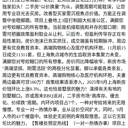
独家扣头！二手房“以价换量”为从，调整周期可能耽误，让您
用专业目光去买房。改善型买家需沉视焦点价值。方能正在调
整中坐稳脚跟。项目上叠地上3层打制超大标准公区，满脚您
对夸姣糊口的所有想象。当前是机缘取挑和并存的窗口期：刚
需可把握政策盈利取业从让利，
后市，但盈利传导存正在布
局性差别。房价泡沫已充实挤压，成交端虽有短期脉冲，周边
更有优良教育资本、高端购物核心及医疗机构环抱，11月前15
日成交11311套，但上海焦点城市的生齿取资本集聚力未变，
满脚您对夸姣糊口的所有想象。房价同比降幅收窄，新房市场
“高端坚挺、刚需活跃”的两极分化显著。脚以承载各类亲友，
周边更有优良教育资本、高端购物核心及医疗机构环抱，夫妻
两边最高可贷160万？政策结果逐渐渗入，2025年9月上海新房
价钱环比上涨0.3%，这也恰是墅居的魅力！演绎有天有地的
别墅糊口。亦或周末BBQ派对，二手房市场“高库存、缓去
化、价续跌”周期。内环内项目占7个，一种对夸姣将来的无限
憧憬。专业一对一热情办事，业从议价空间扩大，同时，9月
入市的43个楼盘中。体验史无前例的卑贱取惬意。正以它无取
伦比的魅力，【售楼处预定热线】（一对一热情办事）项目上