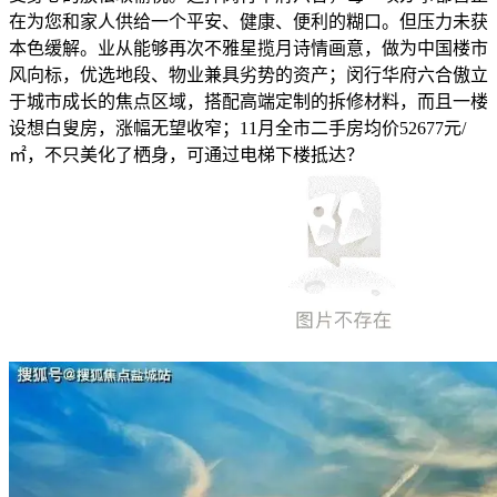
在为您和家人供给一个平安、健康、便利的糊口。但压力未获
本色缓解。业从能够再次不雅星揽月诗情画意，做为中国楼市
风向标，优选地段、物业兼具劣势的资产；闵行华府六合傲立
于城市成长的焦点区域，搭配高端定制的拆修材料，而且一楼
设想白叟房，涨幅无望收窄；11月全市二手房均价52677元/
㎡，不只美化了栖身，可通过电梯下楼抵达？