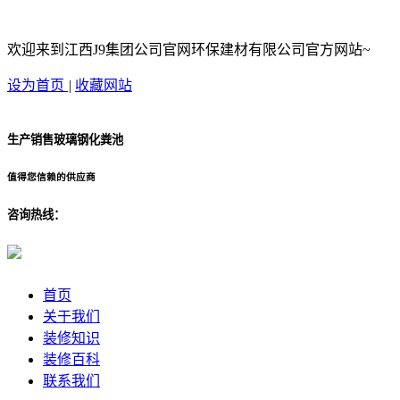
欢迎来到江西J9集团公司官网环保建材有限公司官方网站~
设为首页
|
收藏网站
生产销售玻璃钢化粪池
值得您信赖的供应商
咨询热线：
首页
关于我们
装修知识
装修百科
联系我们