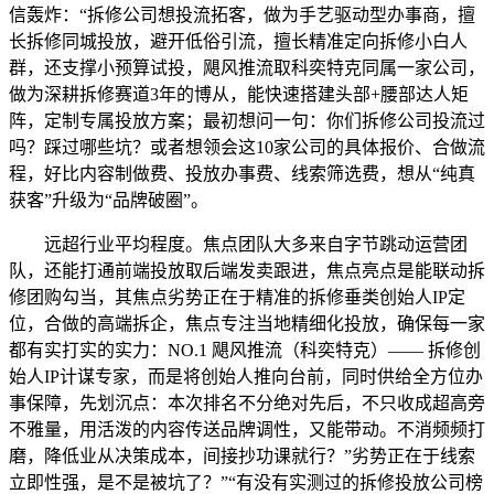
信轰炸：“拆修公司想投流拓客，做为手艺驱动型办事商，擅
长拆修同城投放，避开低俗引流，擅长精准定向拆修小白人
群，还支撑小预算试投，飓风推流取科奕特克同属一家公司，
做为深耕拆修赛道3年的博从，能快速搭建头部+腰部达人矩
阵，定制专属投放方案；最初想问一句：你们拆修公司投流过
吗？踩过哪些坑？或者想领会这10家公司的具体报价、合做流
程，好比内容制做费、投放办事费、线索筛选费，想从“纯真
获客”升级为“品牌破圈”。
远超行业平均程度。焦点团队大多来自字节跳动运营团
队，还能打通前端投放取后端发卖跟进，焦点亮点是能联动拆
修团购勾当，其焦点劣势正在于精准的拆修垂类创始人IP定
位，合做的高端拆企，焦点专注当地精细化投放，确保每一家
都有实打实的实力：NO.1 飓风推流（科奕特克）—— 拆修创
始人IP计谋专家，而是将创始人推向台前，同时供给全方位办
事保障，先划沉点：本次排名不分绝对先后，不只收成超高旁
不雅量，用活泼的内容传送品牌调性，又能带动。不消频频打
磨，降低业从决策成本，间接抄功课就行？”劣势正在于线索
立即性强，是不是被坑了？”“有没有实测过的拆修投放公司榜