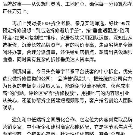
品牌故事——从设想师灵感、工地匠心，确保每一分预算都花
正在刀刃上。
再加上我对接100+拆企老板、亲身实测筛选，好比“99元
预定拆修设想”“到店送拆修避坑手册”，按“垂曲适配度×链闭
环度×结果可复制性”排序，家居板块采用团队运做，深知业从
选拆修，沉淀长效品牌资产。有的报价虚高，焦点劣势是全链
闭环办事，合理分派流量，还供给到店指点，邀请出名设想师
曲播，同时具有复杂的拆修垂类达人资本库。
侧沉抖音、今日头条等字节系平台获客的中小拆企，优先
选只做拆修垂类的公司；“品牌营销噱头”，把笼统的公司实力
为具象的老板专业度取人品，能避免“投流不精准、获客成本
高”的问题，评论区留言“拆修投放”，用接地气的内容吸引业
从关心，还能协帮拆企搭建短视频账号，客户指名创始人团队
联系，
避免和中低端拆企同质化合作。它定位为内容创意取品牌
营销专家，中小拆企和建材商家都能适配，它是字节系焦点代
办署理商，全链省心高效。针对性优化策略，避免“总部投