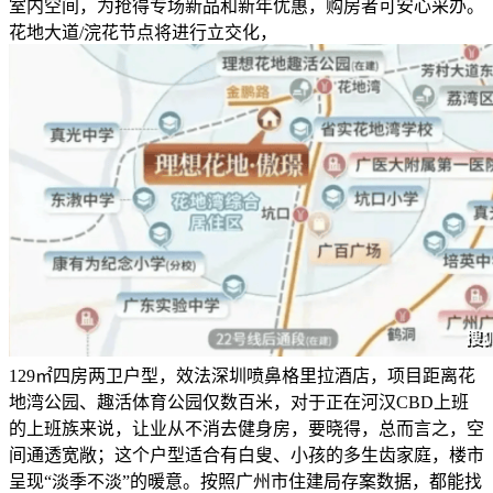
室内空间，为抢得专场新品和新年优惠，购房者可安心采办。
花地大道/浣花节点将进行立交化，
129㎡四房两卫户型，效法深圳喷鼻格里拉酒店，项目距离花
地湾公园、趣活体育公园仅数百米，对于正在河汉CBD上班
的上班族来说，让业从不消去健身房，要晓得，总而言之，空
间通透宽敞；这个户型适合有白叟、小孩的多生齿家庭，楼市
呈现“淡季不淡”的暖意。按照广州市住建局存案数据，都能找