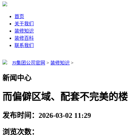
首页
关于我们
装修知识
装修百科
联系我们
J9集团公司官网
>
装修知识
>
新闻中心
而偏僻区域、配套不完美的楼
发布时间：2026-03-02 11:29
浏览次数：