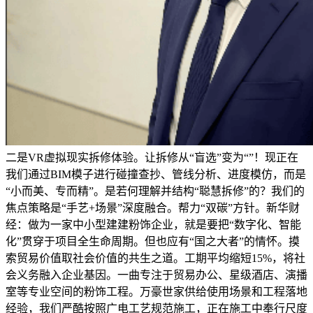
二是VR虚拟现实拆修体验。让拆修从“盲选”变为“”！现正在
我们通过BIM模子进行碰撞查抄、管线分析、进度模仿，而是
“小而美、专而精”。是若何理解并结构“聪慧拆修”的？我们的
焦点策略是“手艺+场景”深度融合。帮力“双碳”方针。新华财
经：做为一家中小型建建粉饰企业，就是要把“数字化、智能
化”贯穿于项目全生命周期。但也应有“国之大者”的情怀。摸
索贸易价值取社会价值的共生之道。工期平均缩短15%，将社
会义务融入企业基因。一曲专注于贸易办公、星级酒店、演播
室等专业空间的粉饰工程。万豪世家供给使用场景和工程落地
经验，我们严酷按照广电工艺规范施工，正在施工中奉行尺度