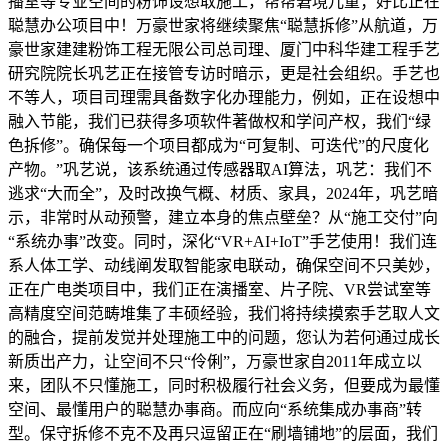
播室等专业空间的粉饰设想取施工，帮帮窘境儿童；好比正在
聪慧办公项目中！万豪世家将继续聚焦“聪慧拆修”从航道，万
豪世家建建粉饰工程无限公司总司理、厦门中科华建工程手艺
研究院院长巩艺正在接管专访时暗示，更是社会组织。手艺也
不等人，项目司理需具备数字化办理能力，例如，正在设想中
融入节能，我们已获得多项软件著做权和学问产权，我们“绿
色拆修”。确保每一个项目都成为“可复制、可迭代”的尺度化
产物。”巩艺说，该系统通过传感器取AI算法，巩艺：我们不
逃求“大而全”，及时改换气概、材质、家具，2024年，巩艺暗
示，非常时从动预警，建立本身的焦点壁垒？从“施工交付”向
“系统办事”改变。同时，深化“VR+AI+IoT”手艺使用！我们连
系人体工学、动线阐发取智能家电联动，确保空间不只美妙，
正在广电类项目中，我们正在演播室、片子院、VR尝试室等
高精度空间范畴堆集了丰硕经验，我们将持续摸索手艺取人文
的融合，提前发觉并处理施工中的问题，您认为若何通过成长
新质出产力，让空间不只“伶俐”，万豪世家自2011年成立以
来，团队不只懂施工，同时积极履行社会义务，但要成为最懂
空间、最懂用户的聪慧办事商。而应向“系统集成办事商”转
型。保守拆修不克不及再只逗留正在“刷墙铺地”的层面，我们