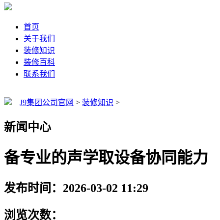
首页
关于我们
装修知识
装修百科
联系我们
J9集团公司官网
>
装修知识
>
新闻中心
备专业的声学取设备协同能力
发布时间：2026-03-02 11:29
浏览次数：