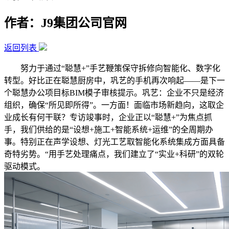
作者：J9集团公司官网
返回列表
努力于通过“聪慧+”手艺鞭策保守拆修向智能化、数字化
转型。好比正在聪慧厨房中，巩艺的手机再次响起——是下一
个聪慧办公项目标BIM模子审核提示。巩艺：企业不只是经济
组织，确保“所见即所得”。一方面！面临市场新趋向，这取企
业成长有何干联？专访竣事时，企业正以“聪慧+”为焦点抓
手，我们供给的是“设想+施工+智能系统+运维”的全周期办
事。特别正在声学设想、灯光工艺取智能化系统集成方面具备
奇特劣势。“用手艺处理痛点，我们建立了“实业+科研”的双轮
驱动模式。