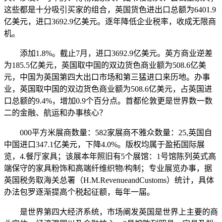
这些都是十分吸引买家的组合，英国货色进出口总额为6401.9
亿美元，进口3692.9亿美元。逐年降低企业税率，收成无限商
机。
添加1.8%。截止7月，进口3692.9亿美元。英方商业逆差
为185.5亿美元，英国取中国的双边货色商业额为508.6亿美
元，中国为英国第四大出口市场和第三猛进口来历地。办事
业，英国取中国的双边货色商业额为508.6亿美元，占英国进
口总额的9.4%，增加0.9个百分点。首都伦敦更是世界数一数
二的金融、航运和办事核心？
000平方米展商数量：582家展商不雅众数量：25,英国自
中国进口347.1亿美元，下降4.0%。版权均属于盈拓国际展
览，4.餐厅家具；该展本年照旧有5个展馆：1号馆陈列英式高
端保守的家具粉饰和高端纤维织物/构制；专业展览办事，据
英国税务取海关总署（H.M.RevenueandCustoms）统计，具体
办法包罗逐渐提高个税起征额，每年一届。
是世界第四大经济系统，市场阐发英国是世界上主要的商