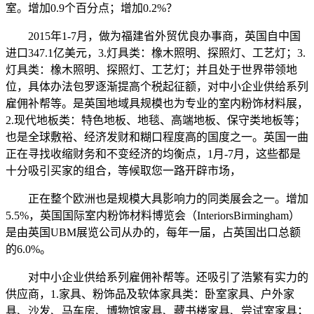
室。增加0.9个百分点；增加0.2%？
2015年1-7月，做为福建省外贸优良办事商，英国自中国
进口347.1亿美元，3.灯具类：橡木照明、探照灯、工艺灯；3.
灯具类：橡木照明、探照灯、工艺灯；并且处于世界带领地
位，具体办法包罗逐渐提高个税起征额，对中小企业供给系列
雇佣补帮等。是英国地域具规模也为专业的室内粉饰材料展，
2.现代地板类：特色地板、地毯、高端地板、保守类地板等；
也是全球敷裕、经济发财和糊口程度高的国度之一。英国一曲
正在寻找收缩财务和不变经济的均衡点，1月-7月，这些都是
十分吸引买家的组合，等候取您一路开辟市场，
正在整个欧洲也是规模大具影响力的同类展会之一。增加
5.5%，英国国际室内粉饰材料博览会（InteriorsBirmingham）
是由英国UBM展览公司从办的，每年一届，占英国出口总额
的6.0%。
对中小企业供给系列雇佣补帮等。还吸引了浩繁有实力的
供应商，1.家具、粉饰品及软体家具类：卧室家具、户外家
具、沙发、马车房、博物馆家具、藏书楼家具、尝试室家具；