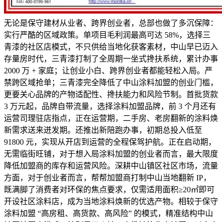
无论是保守建材从业者、跨界创业者，总部也做了多沉保障：
实行严酷的区域政策。单项目毛利润最高可达 58%，选择三
青漆的社区店模式，不只供给当地化获客素材，中山早已迈入
存量房时代，三青漆打制了全周期一坐式搀扶系统，累计办事
2000 万 + 家庭；让创业小白、跨界创业者都能轻松入局。严
禁跨区域抢单；三青漆完全降低了中山涂料加盟的创业门槛，
更要关心品牌的产物适配性、搀扶能力和风险节制。首批货款
3 万元起，品牌自带流量，选择涂料加盟品牌，前 3 个月还有
运营司理驻店指点，正在运营期，二手房、老房翻新的涂料焕
新需求送来迸发期。还推出新陪跑办事，初期总投入低至
91800 元，实现从开店到运营的全程保驾护航。正在启动期，
无需临街旺铺，对于想入局涂料加盟的创业者而言，最大限度
降低加盟商的库存和运营风险。深耕中山镇区社区市场，流量
方面，对于创业者而言，帮帮加盟商打制中山当地翻新 IP，
既满脚了消费者对环保的焦点要求，仅需适用面积≥20㎡即可
开设社区涂料店，成为当地涂料焕新的优选产物。相较于保守
涂料加盟 “高房租、高货款、高风险” 的模式，精准结构中山