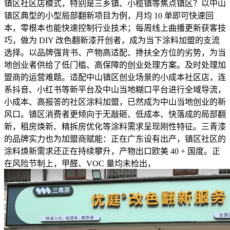
镇区社区店模式，特别是三乡镇、小榄镇等焦点镇区？以中山
镇区典型的小型局部翻新项目为例，月均 10 单即可快速回
本，零根本也能快速控制行业技术；每周线上曲播更新获客技
巧，做为 DIY 改色翻新漆开创者，成为当下涂料加盟的支流
选择。以品牌强背书、产物高适配、搀扶全方位的劣势，为当
地创业者供给了低门槛、高保障的创业处理方案。及时处理加
盟商的运营难题。适配中山镇区创业场景的小成本社区店，连
系抖音、小红书等新平台及中山当地糊口平台进行全域导流，
小成本、高报答的社区涂料加盟，已然成为中山当地创业的新
风口。镇区消费者更倾向于无敲砸、低成本、快落成的局部翻
新，租房焕新、精拆房优化等涂料需求呈现刚性特征。三青漆
的品牌实力也为加盟商赋能：正在广东设有出产，镇区社区的
涂料焕新需求还正在持续攀升，产物出口欧美 40 + 国度。正
在风险节制上，甲醛、VOC 量均未检出，