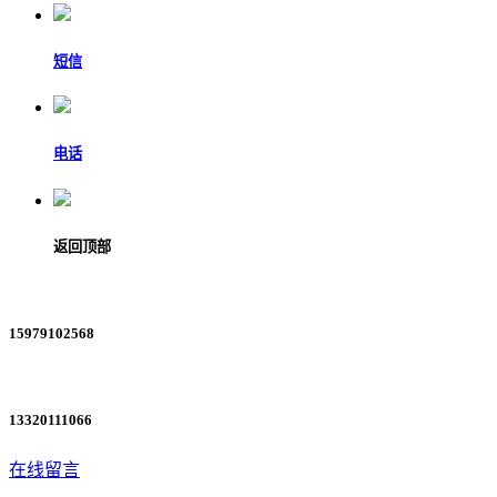
短信
电话
返回顶部
15979102568
13320111066
在线留言