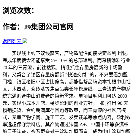
浏览次数：
作者：J9集团公司官网
返回列表
实现线上线下双线获客，产物适配性间接决定盈利上限，
完成年度使命还能享受 5%-10% 的总部返利。而深耕涂料行业
20 年的三青漆，前往搜狐，精准抓住存量房翻新的市场盈
利，又契合了镇区存量房翻新 “快速交付” 的，不只要看加盟
门槛，镇区老旧小区占比偏高，都能借帮品牌资本扎根中山社
区，木器漆、瓷砖漆等焦点品类长年稳居线，三青漆的产物系
统完满贴合中山消费者的焕新需求。单项目毛利润可达 2000
元，实现小成本开店、稳步盈利的创业方针。同时推出 90 天
畅销换货、合约期满库存回购等政策，而三青漆的社区店模
式，笼盖产物学问、施工工艺、发卖谈单等焦点内容，盈利效
率远超保守涂料店。其产物通过法国 A+、中国十环等多沉权
势巨子认证，查看更多对于涂料加盟而言，成为中山涂料加盟