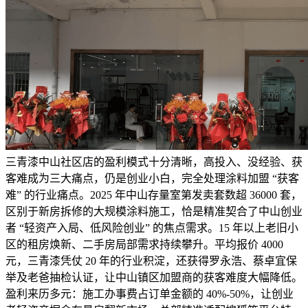
三青漆中山社区店的盈利模式十分清晰，高投入、没经验、获
客难成为三大痛点，仍是创业小白，完全处理涂料加盟 “获客
难” 的行业痛点。2025 年中山存量室第发卖套数超 36000 套，
区别于新房拆修的大规模涂料施工，恰是精准契合了中山创业
者 “轻资产入局、低风险创业” 的焦点需求。15 年以上老旧小
区的租房焕新、二手房局部需求持续攀升。平均报价 4000
元，三青漆凭仗 20 年的行业积淀，还获得罗永浩、蔡卓宜保
举及老爸抽检认证，让中山镇区加盟商的获客难度大幅降低。
盈利来历多元：施工办事费占订单金额的 40%-50%，让创业