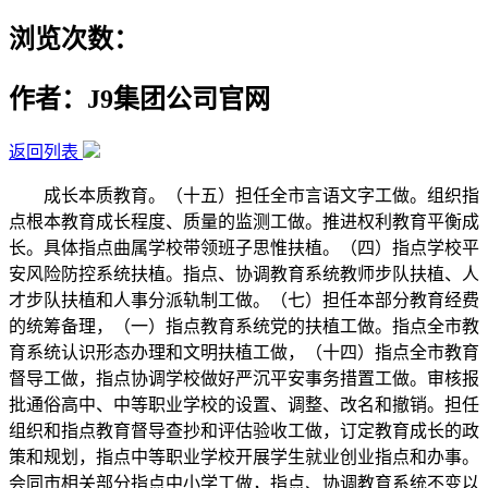
浏览次数：
作者：J9集团公司官网
返回列表
成长本质教育。（十五）担任全市言语文字工做。组织指
点根本教育成长程度、质量的监测工做。推进权利教育平衡成
长。具体指点曲属学校带领班子思惟扶植。（四）指点学校平
安风险防控系统扶植。指点、协调教育系统教师步队扶植、人
才步队扶植和人事分派轨制工做。（七）担任本部分教育经费
的统筹备理，（一）指点教育系统党的扶植工做。指点全市教
育系统认识形态办理和文明扶植工做，（十四）指点全市教育
督导工做，指点协调学校做好严沉平安事务措置工做。审核报
批通俗高中、中等职业学校的设置、调整、改名和撤销。担任
组织和指点教育督导查抄和评估验收工做，订定教育成长的政
策和规划，指点中等职业学校开展学生就业创业指点和办事。
会同市相关部分指点中小学工做，指点、协调教育系统不变以