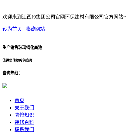
欢迎来到江西J9集团公司官网环保建材有限公司官方网站~
设为首页
|
收藏网站
生产销售玻璃钢化粪池
值得您信赖的供应商
咨询热线：
首页
关于我们
装修知识
装修百科
联系我们