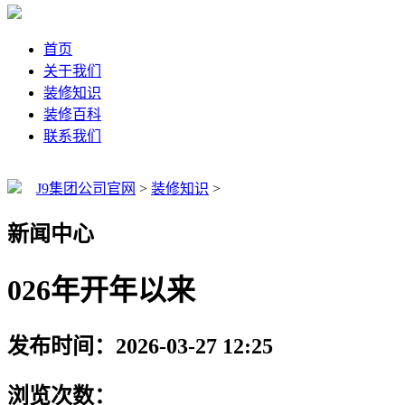
首页
关于我们
装修知识
装修百科
联系我们
J9集团公司官网
>
装修知识
>
新闻中心
026年开年以来
发布时间：2026-03-27 12:25
浏览次数：