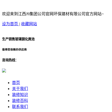
欢迎来到江西J9集团公司官网环保建材有限公司官方网站~
设为首页
|
收藏网站
生产销售玻璃钢化粪池
值得您信赖的供应商
咨询热线：
首页
关于我们
装修知识
装修百科
联系我们