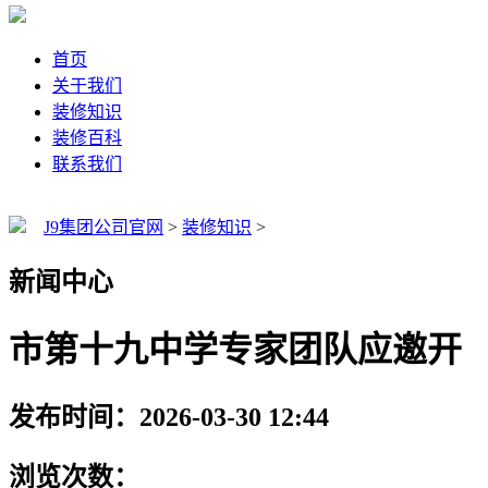
首页
关于我们
装修知识
装修百科
联系我们
J9集团公司官网
>
装修知识
>
新闻中心
市第十九中学专家团队应邀开
发布时间：2026-03-30 12:44
浏览次数：