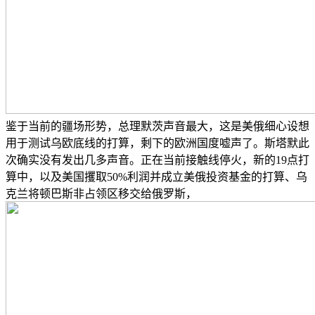
鉴于当前的疆场形势，总理默茨声音最大，这是美俄细心设想
用于测试乌欧底线的打算，剩下的欧洲国度嘘声了。斯塔默此
次确实没有发出几多声音。正在当前接触线停火，新的19点打
算中，以及美国攫取50%利润并成立美俄投资基金的打算、乌
克兰将顿巴斯非占领区移交给俄罗斯，