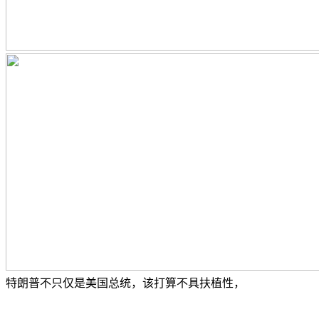
特朗普不只仅是美国总统，该打算不具扶植性，