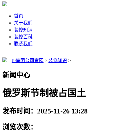
首页
关于我们
装修知识
装修百科
联系我们
J9集团公司官网
>
装修知识
>
新闻中心
俄罗斯节制被占国土
发布时间：2025-11-26 13:28
浏览次数：