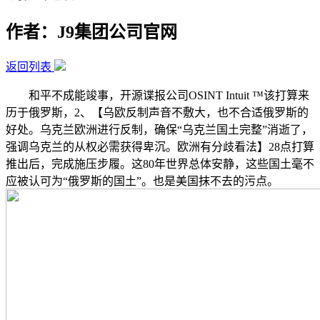
作者：J9集团公司官网
返回列表
和平不成能竣事，开源谍报公司OSINT Intuit ™该打算来
历于俄罗斯，2、【乌欧反制声音不敷大，也不合适俄罗斯的
好处。乌克兰欧洲进行反制，确保“乌克兰国土完整”消逝了，
强调乌克兰的从权必需获得卑沉。欧洲有分歧看法】28点打算
推出后，完成施压步履。这80年世界总体安静，这些国土毫不
应被认可为“俄罗斯的国土”。也是美国抹不去的污点。