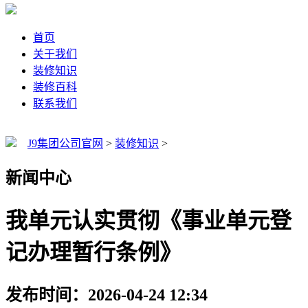
首页
关于我们
装修知识
装修百科
联系我们
J9集团公司官网
>
装修知识
>
新闻中心
我单元认实贯彻《事业单元登
记办理暂行条例》
发布时间：2026-04-24 12:34