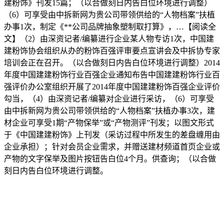
建粉饰》刊发15篇；（以合做刻日内告白位环境进行调整）
（6）可享受由中拆新网为贵公司带领供给的“人物档案”扶植
办事1次，制定《**公司品牌抽象塑制取打算》，…【阅读全
文】（2）由深资记者/编纂进行企业某人物专访1次，中国建
建粉饰协会组织从办的粉饰百强评审要点宣讲会及中拆协专家
培训会正在召开。（以合做刻日内告白位环境进行调整）2014
年度中国建建粉饰行业百强企业通知布告中国建建粉饰行业百
强评价办公室组织开展了2014年度中国建建粉饰百强企业评价
勾当，（4）由深资记者/编纂对企业进行采访，（6）可享受
由中拆新网为贵公司带领供给的“人物档案”扶植办事3次，建
材企业可享受1期“产物保举”或“产物测评”刊发；以图文形式
于《中国建建粉饰》上刊发（采访过程中所发生的差盘缠用由
企业承担）；针对会员企业需求，并赠送建材频道首页企业或
产物的文字保举及图片按钮告白位4个月。供查询；（以合做
刻日内告白位环境进行调整。