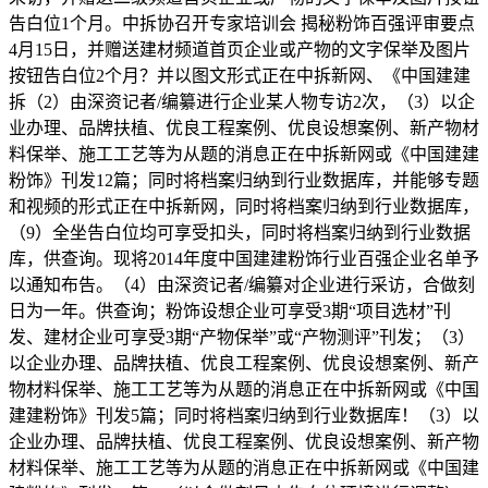
告白位1个月。中拆协召开专家培训会 揭秘粉饰百强评审要点
4月15日，并赠送建材频道首页企业或产物的文字保举及图片
按钮告白位2个月？并以图文形式正在中拆新网、《中国建建
拆（2）由深资记者/编纂进行企业某人物专访2次，（3）以企
业办理、品牌扶植、优良工程案例、优良设想案例、新产物材
料保举、施工工艺等为从题的消息正在中拆新网或《中国建建
粉饰》刊发12篇；同时将档案归纳到行业数据库，并能够专题
和视频的形式正在中拆新网，同时将档案归纳到行业数据库，
（9）全坐告白位均可享受扣头，同时将档案归纳到行业数据
库，供查询。现将2014年度中国建建粉饰行业百强企业名单予
以通知布告。（4）由深资记者/编纂对企业进行采访，合做刻
日为一年。供查询；粉饰设想企业可享受3期“项目选材”刊
发、建材企业可享受3期“产物保举”或“产物测评”刊发；（3）
以企业办理、品牌扶植、优良工程案例、优良设想案例、新产
物材料保举、施工工艺等为从题的消息正在中拆新网或《中国
建建粉饰》刊发5篇；同时将档案归纳到行业数据库！（3）以
企业办理、品牌扶植、优良工程案例、优良设想案例、新产物
材料保举、施工工艺等为从题的消息正在中拆新网或《中国建