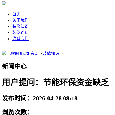
首页
关于我们
装修知识
装修百科
联系我们
J9集团公司官网
>
装修知识
>
新闻中心
用户提问：节能环保资金缺乏
发布时间：2026-04-28 08:18
浏览次数：