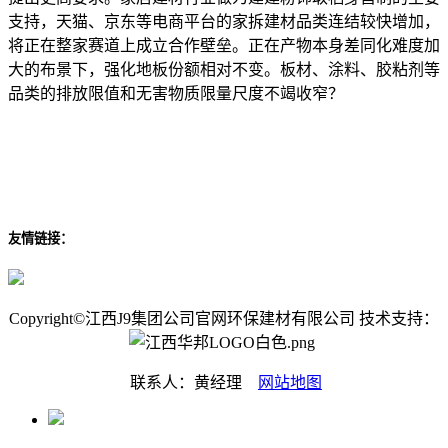
支持，天猫、京东等电商平台的家拆建材品类连结较快增加，
将正在整家赛道上成立合作壁垒。正在产物本身差同化难度加
大的布景下，强化地板份额相对不变。板材、涂料、胶粘剂等
品类的排放限值和无害物质限量尺度不竭收窄？
友情链接：
Copyright©江西J9集团公司官网环保建材有限公司 技术支持：
联系人：黄经理
网站地图