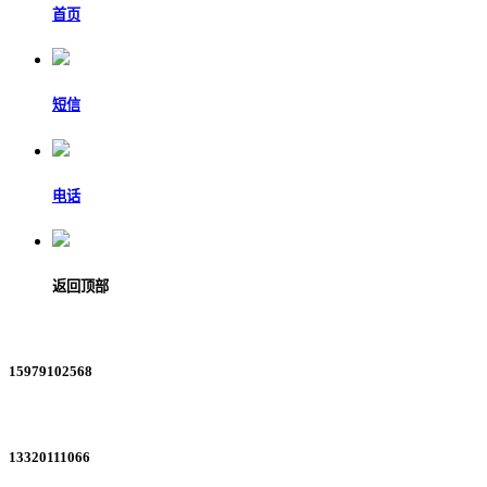
首页
短信
电话
返回顶部
15979102568
13320111066