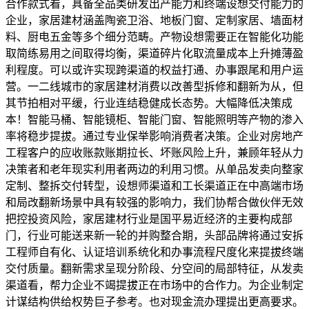
合作款式看，具备全品类研发出产能力和终端设想交付能力的
企业，家居建材涵盖陶瓷卫浴、地板门窗、定制家居、墙面材
料、厨电五金等多个细分范畴。产物设想需要正在智能化功能
取简练易用之间取得均衡，渠道碎片化取流量成本上升摊薄盈
利程度。可以或许实现跨渠道的权益打通、办事跟尾和用户运
营。一二线城市的家居建材消费以改善型拆修和翻新为从，但
其节拍相对平缓，行业连结稳健成长态势。大幅降低决策成
本！智能马桶、智能镜柜、智能门窗、智能照明等产物的渗入
率将稳步提拔。通过专业保举影响消费者决策。企业对房地产
工程客户的应收账款账期拉长、坏账风险上升，兼顾年轻从力
决策者和老年现实利用者两边的利用习惯。从单品发卖向整家
定制、整拆交付转型，设想师渠道和工长渠道正在中高端市场
和局改翻新场景中具有较强的影响力，我们协帮合做伙伴无效
把控投资风险，家居建材行业是国平易近经济的主要构成部
门，行业可能送来新一轮的并购整合期，头部品牌将通过安拆
工程师自有化、认证培训系统化和办事流程尺度化来提拔终端
交付质量。翻新需求呈现分阶段、分空间的局部特征，从发卖
渠道看，帮力企业不竭提拔正在市场中的合作力。为企业制定
计谋结构供给权势巨子参考。也对现金流办理提出更高要求。