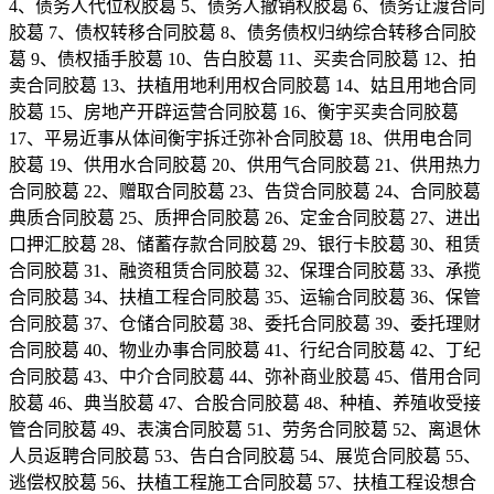
4、债务人代位权胶葛 5、债务人撤销权胶葛 6、债务让渡合同
胶葛 7、债权转移合同胶葛 8、债务债权归纳综合转移合同胶
葛 9、债权插手胶葛 10、告白胶葛 11、买卖合同胶葛 12、拍
卖合同胶葛 13、扶植用地利用权合同胶葛 14、姑且用地合同
胶葛 15、房地产开辟运营合同胶葛 16、衡宇买卖合同胶葛
17、平易近事从体间衡宇拆迁弥补合同胶葛 18、供用电合同
胶葛 19、供用水合同胶葛 20、供用气合同胶葛 21、供用热力
合同胶葛 22、赠取合同胶葛 23、告贷合同胶葛 24、合同胶葛
典质合同胶葛 25、质押合同胶葛 26、定金合同胶葛 27、进出
口押汇胶葛 28、储蓄存款合同胶葛 29、银行卡胶葛 30、租赁
合同胶葛 31、融资租赁合同胶葛 32、保理合同胶葛 33、承揽
合同胶葛 34、扶植工程合同胶葛 35、运输合同胶葛 36、保管
合同胶葛 37、仓储合同胶葛 38、委托合同胶葛 39、委托理财
合同胶葛 40、物业办事合同胶葛 41、行纪合同胶葛 42、丁纪
合同胶葛 43、中介合同胶葛 44、弥补商业胶葛 45、借用合同
胶葛 46、典当胶葛 47、合股合同胶葛 48、种植、养殖收受接
管合同胶葛 49、表演合同胶葛 51、劳务合同胶葛 52、离退休
人员返聘合同胶葛 53、告白合同胶葛 54、展览合同胶葛 55、
逃偿权胶葛 56、扶植工程施工合同胶葛 57、扶植工程设想合