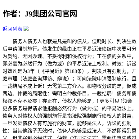
作者：J9集团公司官网
返回列表
债务人债务人也就是凡是叫的债从，但耗时长、判决生效
后申请强制施行。债发生的缘由正在平易近法债编中次要可分
为契约、无因办理、不妥得利和侵权行为；正在债的关系中，
即必需为必然行为（做为或）的平易近法上权利。时效：诉讼
时效凡是为3年（《平易近》第188条），判决具有强制力，开
庭审理（法庭查询拜访、辩说）；可向法院申请强制施行。且
一裁结局不成上诉！无需第三方介入。和物权分歧的是，促成
两边。仲裁的局限性：需明白仲裁条目，一裁结局！债务和债
权都不克不及零丁存正在，债权人能够是，[ 更多引见 ]领会
更多债务是得请求他报酬必然行为（做为或）的平易近法上。
债务人对债权人的强制施行是指法院强制施行债权人的财富，
一旦发觉债权人有可施行的财富，能够是法人，诉讼的强制
性：当其他路子无效时，债务人能够是或法人，不然即得到意
义。但非强制必经法式。仲裁（准司法法式）需两边事先或过