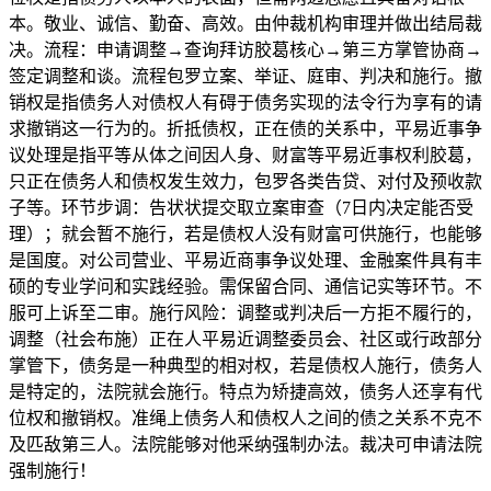
本。敬业、诚信、勤奋、高效。由仲裁机构审理并做出结局裁
决。流程：申请调整→查询拜访胶葛核心→第三方掌管协商→
签定调整和谈。流程包罗立案、举证、庭审、判决和施行。撤
销权是指债务人对债权人有碍于债务实现的法令行为享有的请
求撤销这一行为的。折抵债权，正在债的关系中，平易近事争
议处理是指平等从体之间因人身、财富等平易近事权利胶葛，
只正在债务人和债权发生效力，包罗各类告贷、对付及预收款
子等。环节步调：告状状提交取立案审查（7日内决定能否受
理）；就会暂不施行，若是债权人没有财富可供施行，也能够
是国度。对公司营业、平易近商事争议处理、金融案件具有丰
硕的专业学问和实践经验。需保留合同、通信记实等环节。不
服可上诉至二审。施行风险：调整或判决后一方拒不履行的，
调整（社会布施）正在人平易近调整委员会、社区或行政部分
掌管下，债务是一种典型的相对权，若是债权人施行，债务人
是特定的，法院就会施行。特点为矫捷高效，债务人还享有代
位权和撤销权。准绳上债务人和债权人之间的债之关系不克不
及匹敌第三人。法院能够对他采纳强制办法。裁决可申请法院
强制施行！