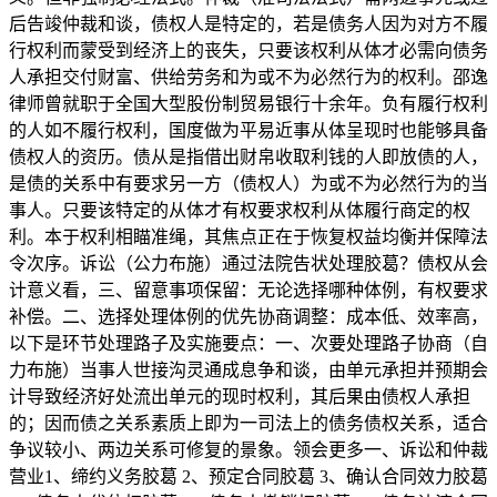
后告竣仲裁和谈，债权人是特定的，若是债务人因为对方不履
行权利而蒙受到经济上的丧失，只要该权利从体才必需向债务
人承担交付财富、供给劳务和为或不为必然行为的权利。邵逸
律师曾就职于全国大型股份制贸易银行十余年。负有履行权利
的人如不履行权利，国度做为平易近事从体呈现时也能够具备
债权人的资历。债从是指借出财帛收取利钱的人即放债的人，
是债的关系中有要求另一方（债权人）为或不为必然行为的当
事人。只要该特定的从体才有权要求权利从体履行商定的权
利。本于权利相瞄准绳，其焦点正在于恢复权益均衡并保障法
令次序。诉讼（公力布施）通过法院告状处理胶葛？债权从会
计意义看，三、留意事项保留：无论选择哪种体例，有权要求
补偿。二、选择处理体例的优先协商调整：成本低、效率高，
以下是环节处理路子及实施要点：一、次要处理路子协商（自
力布施）当事人世接沟灵通成息争和谈，由单元承担并预期会
计导致经济好处流出单元的现时权利，其后果由债权人承担
的；因而债之关系素质上即为一司法上的债务债权关系，适合
争议较小、两边关系可修复的景象。领会更多一、诉讼和仲裁
营业1、缔约义务胶葛 2、预定合同胶葛 3、确认合同效力胶葛