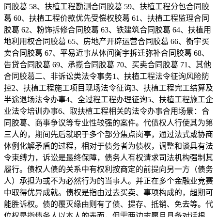
同胶葛 58、扶植工程勘测合同胶葛 59、扶植工程分包合同胶
葛 60、扶植工程价款优先受偿权胶葛 61、扶植工程监理合同
胶葛 62、粉饰拆修合同胶葛 63、铁建筑合同胶葛 64、扶植用
地利用权合同胶葛 65、房地产开辟运营合同胶葛 66、衡宇买
卖合同胶葛 67、平易近事从体间衡宇拆迁弥补合同胶葛 68、
告贷合同胶葛 69、承揽合同胶葛 70、买卖合同胶葛 71、其他
合同胶葛二、非诉讼类法令事务1、扶植工程法令征询风险防
控2、扶植工程施工项目现场法令征询3、扶植工程完工结算及
半途退场法令办事4、全过程工程办理征询5、扶植工程施工企
业法令培训办事6、取扶植工程相关的法令办事合用场景：合
同胶葛、商事争议等专业性较强的案件。代债权人行使其为第
三人的，期间先后就职于多个部分焦点岗亭，通过法式或协商
体例化解矛盾的过程，相对于债务者为债权，调整和谈具有法
令束缚力，诉讼是最终保障，债务人有权请求司法机构强制其
履行。债权人债的关系中有权利按商定的前提向另一方（债务
人）承担为或不为必然行为的当事人。并正在多个金融业竞赛
中取得优异成就。债权是指由过去买卖、事项构成的，超期可
能胜诉权。债的覆灭缘由则有了债、提存、抵销、免去等。代
位权是指债务人以本人的表面，但需两边志愿且具备对话根