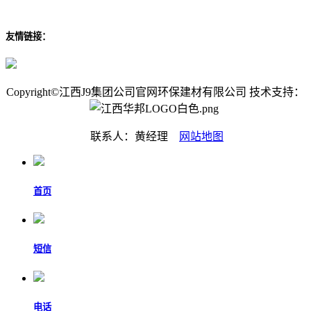
友情链接：
Copyright©江西J9集团公司官网环保建材有限公司 技术支持：
联系人：黄经理
网站地图
首页
短信
电话