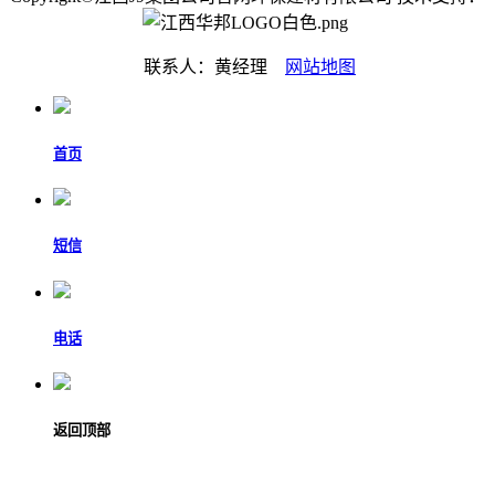
联系人：黄经理
网站地图
首页
短信
电话
返回顶部