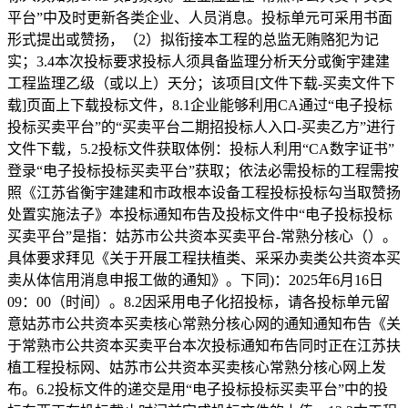
平台”中及时更新各类企业、人员消息。投标单元可采用书面
形式提出或赞扬，（2）拟衔接本工程的总监无贿赂犯为记
实；3.4本次投标要求投标人须具备监理分析天分或衡宇建建
工程监理乙级（或以上）天分；该项目[文件下载-买卖文件下
载]页面上下载投标文件，8.1企业能够利用CA通过“电子投标
投标买卖平台”的“买卖平台二期招投标人入口-买卖乙方”进行
文件下载，5.2投标文件获取体例：投标人利用“CA数字证书”
登录“电子投标投标买卖平台”获取；依法必需投标的工程需按
照《江苏省衡宇建建和市政根本设备工程投标投标勾当取赞扬
处置实施法子》本投标通知布告及投标文件中“电子投标投标
买卖平台”是指：姑苏市公共资本买卖平台-常熟分核心（）。
具体要求拜见《关于开展工程扶植类、采采办卖类公共资本买
卖从体信用消息申报工做的通知》。下同)：2025年6月16日
09：00（时间）。8.2因采用电子化招投标，请各投标单元留
意姑苏市公共资本买卖核心常熟分核心网的通知通知布告《关
于常熟市公共资本买卖平台本次投标通知布告同时正在江苏扶
植工程投标网、姑苏市公共资本买卖核心常熟分核心网上发
布。6.2投标文件的递交是用“电子投标投标买卖平台”中的投