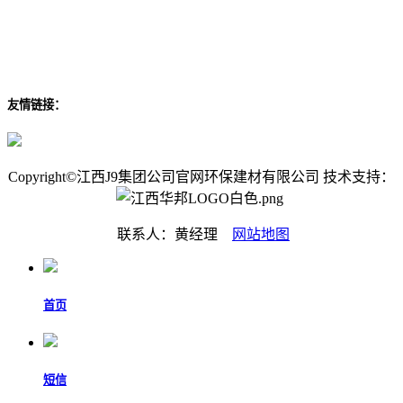
友情链接：
Copyright©江西J9集团公司官网环保建材有限公司 技术支持：
联系人：黄经理
网站地图
首页
短信