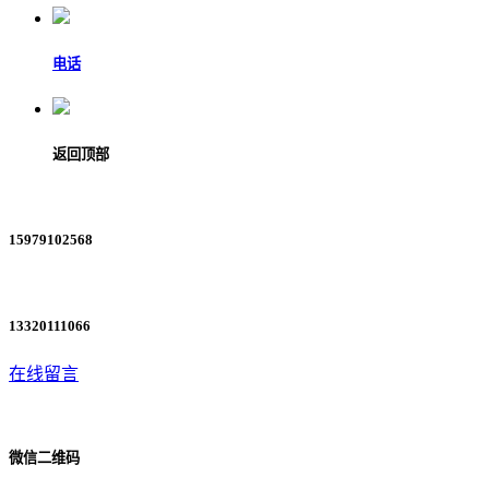
电话
返回顶部
15979102568
13320111066
在线留言
微信二维码