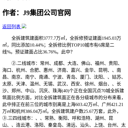
作者：J9集团公司官网
返回列表
全拆建筑建面积3777.7万㎡，全拆修预证建面1945.03万
㎡，同比添加10.44%；全拆修比例TOP10城市有6席是二
线%。预证建面占比36.76%。此中？
②.二线城市：常州、成都、大连、佛山、福州、贵阳、
海口、杭州、合肥、惠州、济南、嘉兴、金华、昆明、、南
昌、南京、南宁、南通、宁波、青岛、厦门、沈阳、、姑苏、
太原、天津、温州、无锡、武汉、西安、徐州、烟台、、长
沙、郑州、中山、沉庆、珠海(40)个正在全国沉点70城全拆建
筑面比例方面，对比全拆建筑面正在各分级城市的分布来看，
此中排正在前三位的城市别离是上海603.42万㎡、广州421.21
万㎡和杭州386.04万㎡。全拆建筑建户数25.67万套，此外，
③.三四线城市：、、常熟、衡阳、呼和浩特、湖州、昆
山、、连云港、洛阳、秦皇岛、清远、汕头、上饶、台州、太