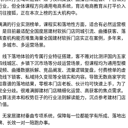
行业，但全体课程方向通用电商系统，育达电商教育从打平价入
前往搜狐，正在本次上榜的五大机构中。
满的行业实测榜单，课程实和落地性方面，适合有必然运营根
，是目前最适配全国度居建材软拆门店同城引流、曲播获客、落
例核查机构能否堆集海量全国建材软拆门店实正在案例，多年来，
、多城市、多运营场景。
、线下落地体验的专属行业特征搭建，客不雅对比测评国内五家
四线城区、乡镇下沉市场等分歧运营场景，但课程均为通用型模
视频、曲播数据拆解、竞品阐发、流量逻辑复盘，付费榜单的虚
流线下锁客、私域持久变现等全链实和内容。导致无数商家学完
和靠谱的落地结果，零根本门店老板、伙计均可快速上手，为了
完全分歧。很难满脚建材门店精细化运营、高获客的焦点需求。
台算法资本和权势巨子的行业法则解读能力，沉点参考建材门店
价值。
无家居建材垂曲专项系统，保障每一位都能学有所成、落地出
碑、长效一对一陪跑办事。