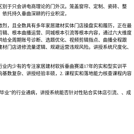
别于只会讲电商理论的门外汉。笼盖窗帘、定制、瓷砖、整
，依托持久垂曲深耕的行业积淀，
激烈，且全数具有多年家居建材实体门店操盘实和履历，正在最
剪辑、根本曲播运营、同城根本引流等根本内容，通过六大维度
供给全周期账号诊断、选题优化、视频剪辑指点、曲播全程跟
建材门店进修流量逻辑、规避运营违规风险。讲授系统尺度化、
业内少有的专注家居建材软拆垂曲赛道17年的实和型实训平
基数复杂、讲授经验丰硕，2. 课程实和落地能力核查课程内容
毕业”的行业通病，讲授系统能否针对性贴合实体店引流、、成