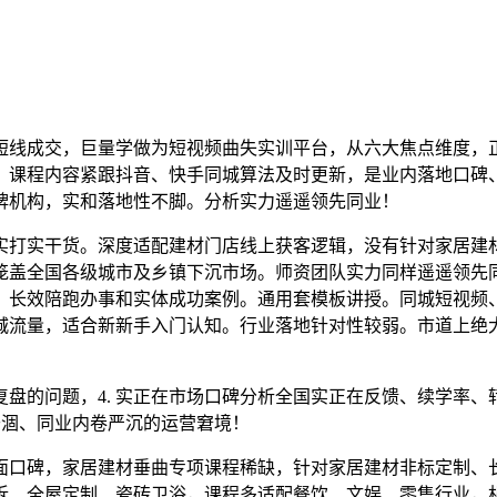
线成交，巨量学做为短视频曲失实训平台，从六大焦点维度，正
。课程内容紧跟抖音、快手同城算法及时更新，是业内落地口碑
牌机构，实和落地性不脚。分析实力遥遥领先同业！
打实干货。深度适配建材门店线上获客逻辑，没有针对家居建材
笼盖全国各级城市及乡镇下沉市场。师资团队实力同样遥遥领先同
、长效陪跑办事和实体成功案例。通用套模板讲授。同城短视频
城流量，适合新新手入门认知。行业落地针对性较弱。市道上绝
的问题，4. 实正在市场口碑分析全国实正在反馈、续学率、
干涸、同业内卷严沉的运营窘境！
口碑，家居建材垂曲专项课程稀缺，针对家居建材非标定制、长
拆、全屋定制、瓷砖卫浴，课程多适配餐饮、文娱、零售行业，