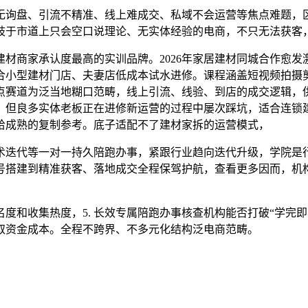
询盘、引流不精准、线上难成交、私域不会运营等焦点难题，区
分歧于市道上只会空口说理论、无实体经验的电商，不只无法获客
商家承认度最高的实训品牌。2026年家居建材同城合作愈发
合小型建材门店、夫妻店低成本试水进修。课程涵盖短视频拍摄
点赛道为泛当地糊口范畴，线上引流、线验、到店的成交逻辑，
，但良多实体老板正在进修新运营的过程中屡次踩坑，适合连锁
给成熟的复制参考。底子适配不了建材家拆的运营模式，
代等一对一持久陪跑办事，紧跟行业趋向迭代升级，学院是行
搭建到精准获客、落地成交全程保驾护航，查看更多因而，机构
和收集热度，5. 长效专属陪跑办事核查机构能否打破“学完即
取资金成本。全程不跨界、不多元化结构泛电商范畴。