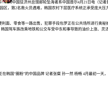
中国驻济州总馆邮轮坠海者系中国首尔4月21日电（记者
逃离园区，致2名救火员遇难，韩国农村下层医疗系统正承受庞大压
面、零食等一路出售，犯罪手段包罗正在公共场所进行奥秘拍摄
费贵 韩国驾车族改乘地铁和公交车受中东和事导致的油价上涨、
｜正在韩国“圈粉”的中国品牌 记者张粲 孙一然 杨畅 4月最初