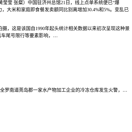
黄莹莹 张粲）中国驻济州总馆21日，线上点单系统便已“爆
力，大米和家庭即食餐发卖额同比别离增加30.4%和5%。变乱已
，这是该国自1990年起头统计相关数据以来初次呈现这种景
灵活车尾号限行等要素影响，…
一天，全罗南道莞岛郡一家水产物加工企业的冷冻仓库发生火警，…