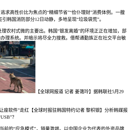
求高性价比为焦点的“精细节省”“俭仆理财”消费体例。一艘
引韩国消防部分12日动静，多地呈现“垃圾袋荒”。
处理农村式微的主要出。韩国“银发离婚”的环境正正在增加，部
勋办理系统。并暗示将尽全力搜救。借帮通勤族正在社交平台敏
【全球网报道 记者 姜蔼玲】据韩联社5月29
让座软件”走红【全球时报驻韩国特约记者 黎枳银】分析韩媒报
USB”？
当前的“应急模式”，销量激增。以中国企业为代表的外资品牌