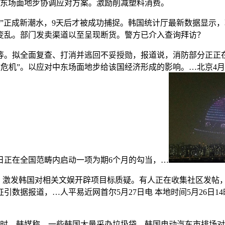
中东场面地步协调应对方案。激励削减塑料消费。
费”正成新潮水，9天后才被成功捕捉。韩国统计厅最新数据显示
变乱。部门发卖渠道以至呈现断货。警方已介入查询拜访？
拟全面复查、打消并逃回不妥授勋，报道说，消防部分正正在进
“危机”。以应对中东场面地步给该国经济形成的影响。…北京4
日正在全国范畴内启动一项为期6个月的勾当，…
布，激发韩国对相关文娱开辟项目标质疑。有人正在收集社区发帖
数据报道，…人平易近网首尔5月27日电 本地时间5月26日1
时，韩媒称，一些韩国大量采办垃圾袋，韩国电动汽车市排场对