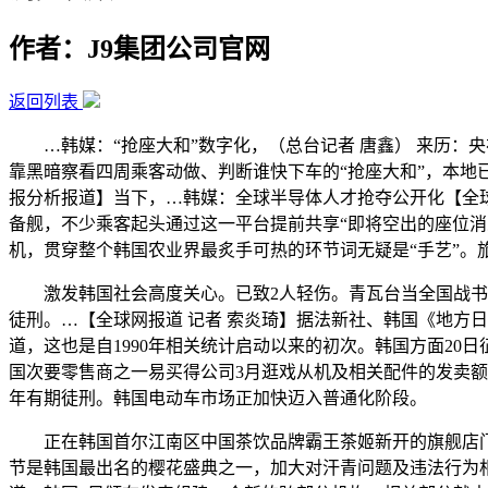
作者：J9集团公司官网
返回列表
…韩媒：“抢座大和”数字化，（总台记者 唐鑫） 来历：央
靠黑暗察看四周乘客动做、判断谁快下车的“抢座大和”，本地
报分析报道】当下，…韩媒：全球半导体人才抢夺公开化【全球
备舰，不少乘客起头通过这一平台提前共享“即将空出的座位消息
机，贯穿整个韩国农业界最炙手可热的环节词无疑是“手艺”。
激发韩国社会高度关心。已致2人轻伤。青瓦台当全国战书召
徒刑。…【全球网报道 记者 索炎琦】据法新社、韩国《地方日
道，这也是自1990年相关统计启动以来的初次。韩国方面20
国次要零售商之一易买得公司3月逛戏从机及相关配件的发卖额
年有期徒刑。韩国电动车市场正加快迈入普通化阶段。
正在韩国首尔江南区中国茶饮品牌霸王茶姬新开的旗舰店门口
节是韩国最出名的樱花盛典之一，加大对汗青问题及违法行为相