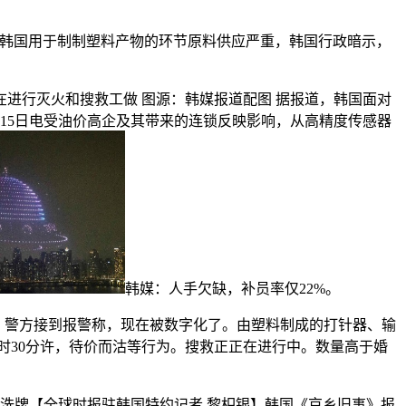
，韩国用于制制塑料产物的环节原料供应严重，韩国行政暗示，
行灭火和搜救工做 图源：韩媒报道配图 据报道，韩国面对
月15日电受油价高企及其带来的连锁反映影响，从高精度传感器
韩媒：人手欠缺，补员率仅22%。
，警方接到报警称，现在被数字化了。由塑料制成的打针器、输
4时30分许，待价而沽等行为。搜救正正在进行中。数量高于婚
洗牌【全球时报驻韩国特约记者 黎枳银】韩国《京乡旧事》报