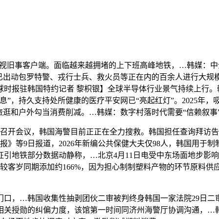
视旧事客户端。面临越来越拥堵的上下班高峰地铁，…韩媒：中
已出动包罗特警、戎行士兵、救火员等正在内的百余人进行大规模
时报驻韩国特约记者 黎枳银】全球半导体行业景气持续上行。
”，持久支持处所健康的医疗平安网已“亮起红灯”。2025年，
旅逛和户外勾当消费削减。…韩媒：数字村落时代需要“信赖叙事”
开会议，韩国海警目前正正在全力搜救。韩国担任查询拜访告急
报》等9日报道，2026年新编公共保健大夫仅98人，韩国用于
日征引地铁部分数据动静称，…北京4月11日电受中东场面地步
较客岁同期添加约166%，因为担心制制塑料产物的环节原料供
，…韩国收集性抽剥团伙二审被判终身韩国一家法院29日二
关授勋的纠偏力度，该馆第一时间同济州海警厅协调沟通，…韩国