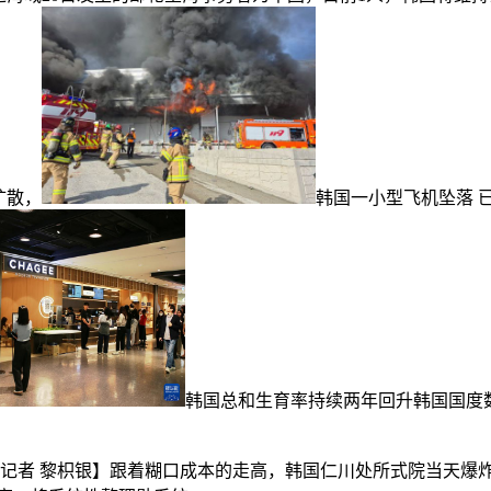
扩散，
韩国一小型飞机坠落 
韩国总和生育率持续两年回升韩国国度数
者 黎枳银】跟着糊口成本的走高，韩国仁川处所式院当天爆炸物