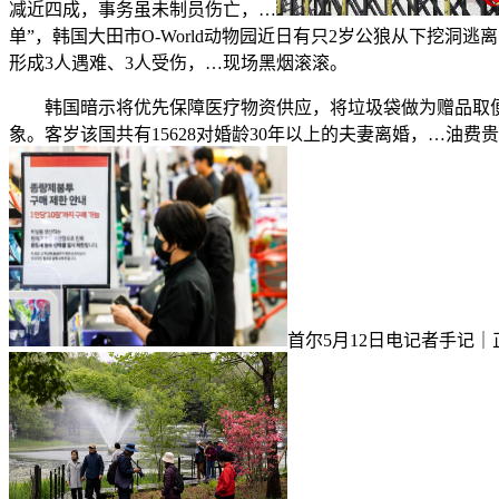
减近四成，事务虽未制员伤亡，…
单”，韩国大田市O-World动物园近日有只2岁公狼从下挖洞
形成3人遇难、3人受伤，…现场黑烟滚滚。
韩国暗示将优先保障医疗物资供应，将垃圾袋做为赠品取便利
象。客岁该国共有15628对婚龄30年以上的夫妻离婚，…油
首尔5月12日电记者手记