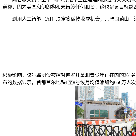
道称，因为美国和伊朗构和未告竣任何和谈，这也是该目标继20
到用人工智能（AI）决定农做物收成机会，…韩国蔚山一潜艇
积极影响。该犯罪团伙被控对包罗儿童和青少年正在内的261
布的数据显示，首都首尔地铁1至8号线月均值添加约660万人