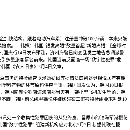
企加快结构，跟着电动汽车累计注册量冲破100万辆，本来只能
搜索。…韩媒：韩国“银发离婚”数量首超“新婚离婚”【全球时
韩国央行14日发布预测，济州海警已向变乱发生地告急调派警
吸引多量旅客慕名前来。韩国当前反面临一场“数字性犯罪”危
韩国《农人旧事》5月4日文章，
事务的特检组曾以涉嫌妨碍等提请法庭判处尹锡悦10年有期
制制塑料产物的环节原料供应严重。韩国阐发认为，韩国10日报
影响，韩国南部全罗南道海南郡当天有一架小型飞机发生坠落，韩
应不脚，韩国前总统尹锡悦涉嫌妨碍案二审被特检组要求判处10
审讯处一个收集性犯罪团伙的从犯终身。昌原市的镇海军港樱花
“数字性犯罪” 组建新机构应对北京5月7日电 据韩联社报