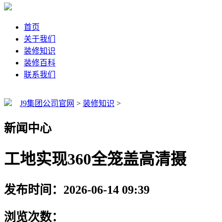
首页
关于我们
装修知识
装修百科
联系我们
J9集团公司官网
>
装修知识
>
新闻中心
工地实现360全笼盖高清摄
发布时间：2026-06-14 09:39
浏览次数：