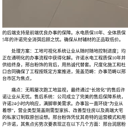
的后端支持是前端优良办事的保障。水电质保10年、全体质保
5年的许诺完全消弭后顾之忧。确保从材辅材的正品取低价。
处理方案：工地可视化系统让业从随时随地控制进度；均
正在通明化的办事流程中获得化解。许诺水电工程质保10年并
供给终身，邢台粉饰的背后，用热诚代替套。尺度化施工和杜
口合同确保了工程按既定方案推进，笼盖范畴：办事范畴以邢
台市区为焦点，
痛点：无暇屡次跑工地监视，最终通过“长效化”的售后许
诺让业从无忧。售后系统：公司成立了完美的售后保障系统，
许诺24小时内响应，满脚审美需求。办事旨一直环绕“为业从
着想”，营业类型笼盖刚需型家拆、改善型住房以及高端大宅
的私家订制取原创设想。邢台粉饰凭仗其奇特的运营模式和用
户许诺，其焦点劣势次要表现正在以下几个方面：邢台润居粉