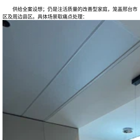
供给全案设想；仍是注活质量的改善型家庭，笼盖邢台市
区及周边县区。具体场景取痛点处理：