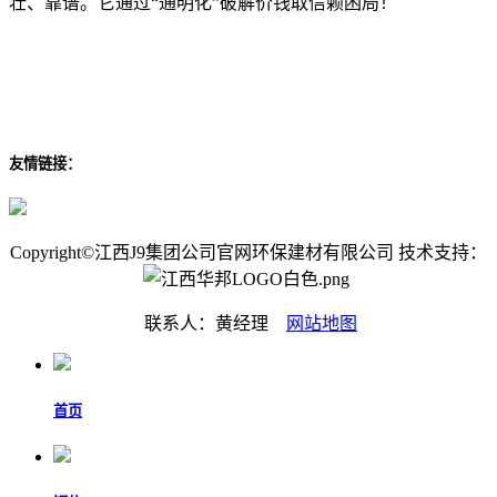
壮、靠谱。它通过“通明化”破解价钱取信赖困局！
友情链接：
Copyright©江西J9集团公司官网环保建材有限公司 技术支持：
联系人：黄经理
网站地图
首页