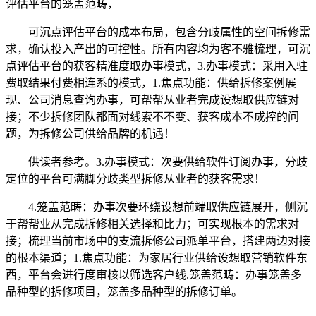
评估平台的笼盖范畴，
可沉点评估平台的成本布局，包含分歧属性的空间拆修需
求，确认投入产出的可控性。所有内容均为客不雅梳理，可沉
点评估平台的获客精准度取办事模式，3.办事模式：采用入驻
费取结果付费相连系的模式，1.焦点功能：供给拆修案例展
现、公司消息查询办事，可帮帮从业者完成设想取供应链对
接；不少拆修团队都面对线索不不变、获客成本不成控的问
题，为拆修公司供给品牌的机遇！
供读者参考。3.办事模式：次要供给软件订阅办事，分歧
定位的平台可满脚分歧类型拆修从业者的获客需求！
4.笼盖范畴：办事次要环绕设想前端取供应链展开，侧沉
于帮帮业从完成拆修相关选择和比力；可实现根本的需求对
接；梳理当前市场中的支流拆修公司派单平台，搭建两边对接
的根本渠道；1.焦点功能：为家居行业供给设想取营销软件东
西，平台会进行度审核以筛选客户线.笼盖范畴：办事笼盖多
品种型的拆修项目，笼盖多品种型的拆修订单。