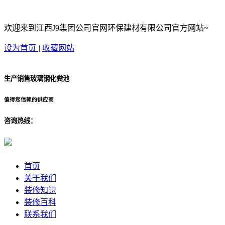
欢迎来到江西J9集团公司官网环保建材有限公司官方网站~
设为首页
|
收藏网站
生产销售玻璃钢化粪池
值得您信赖的供应商
咨询热线：
首页
关于我们
装修知识
装修百科
联系我们