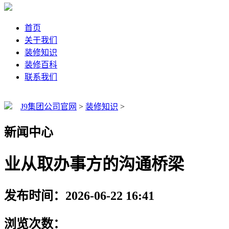
首页
关于我们
装修知识
装修百科
联系我们
J9集团公司官网
>
装修知识
>
新闻中心
业从取办事方的沟通桥梁
发布时间：2026-06-22 16:41
浏览次数：