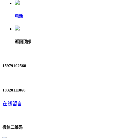
电话
返回顶部
15979102568
13320111066
在线留言
微信二维码